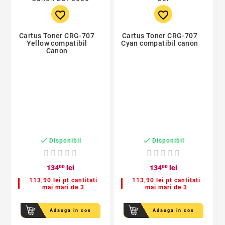
favorite_border
favorite_border
Cartus Toner CRG-707
Cartus Toner CRG-707
Yellow compatibil
Cyan compatibil canon
Canon


Disponibil
Disponibil
134
00
lei
134
00
lei
113,90 lei pt cantitati
113,90 lei pt cantitati
mai mari de 3
mai mari de 3
Adauga in cos
Adauga in cos