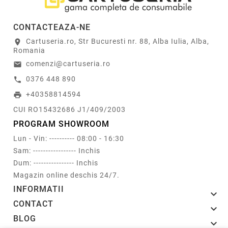
CONTACTEAZA-NE
Cartuseria.ro, Str Bucuresti nr. 88, Alba Iulia, Alba,
location_on
Romania
comenzi@cartuseria.ro
email
0376 448 890
call
+40358814594
print
CUI RO15432686 J1/409/2003
PROGRAM SHOWROOM
Lun - Vin: ---------- 08:00 - 16:30
Sam: ----------------- Inchis
Dum: ---------------- Inchis
Magazin online deschis 24/7.
INFORMATII

CONTACT

BLOG
