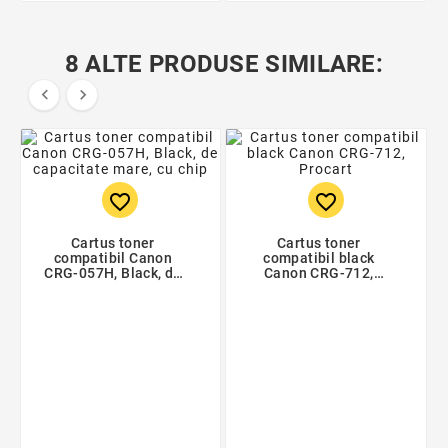
8 ALTE PRODUSE SIMILARE:


favorite_border
favorite_border
Cartus toner
Cartus toner
compatibil Canon
compatibil black
CRG-057H, Black, de
Canon CRG-712,
capacitate mare, cu
Procart
chip