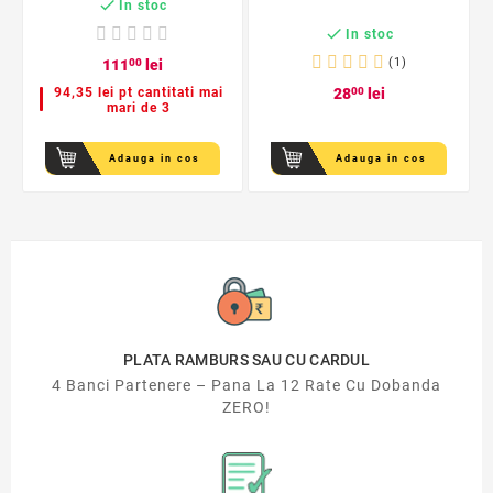

In stoc

In stoc
(1)
111
00
lei
94,35 lei pt cantitati mai
28
00
lei
mari de 3
Adauga in cos
Adauga in cos
PLATA RAMBURS SAU CU CARDUL
4 Banci Partenere – Pana La 12 Rate Cu Dobanda
ZERO!