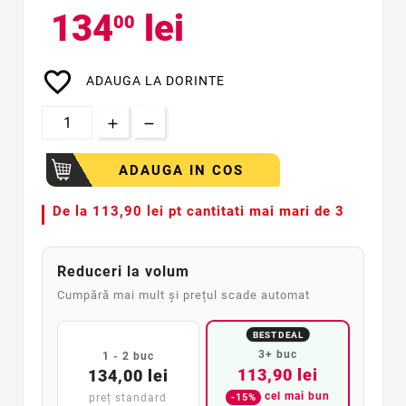
134
lei
00
favorite_border
ADAUGA LA DORINTE
ADAUGA IN COS
De la
113,90 lei pt cantitati mai mari de 3
Reduceri la volum
Cumpără mai mult și prețul scade automat
BEST DEAL
3+ buc
1 - 2 buc
113,90 lei
134,00 lei
cel mai bun
-15%
preț standard