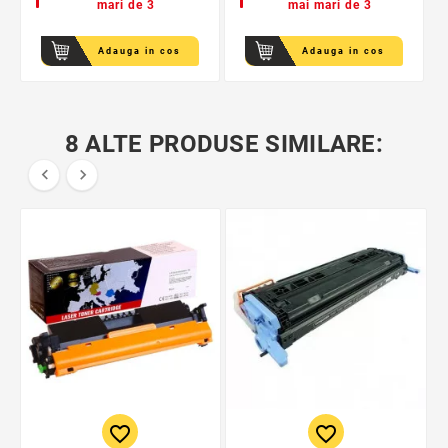
mari de 3
mai mari de 3
Adauga in cos
Adauga in cos
8 ALTE PRODUSE SIMILARE:


favorite_border
favorite_border