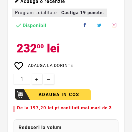
Adauga o recenzie
Program Loialitate -
Castiga
19
puncte.

Disponibil
232
lei
00
favorite_border
ADAUGA LA DORINTE
ADAUGA IN COS
De la
197,20 lei pt cantitati mai mari de 3
Reduceri la volum