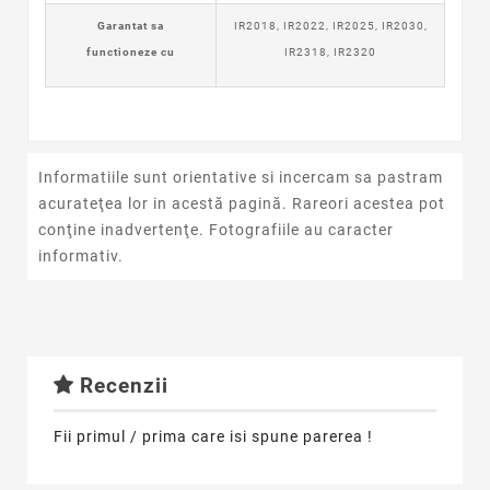
Garantat sa
IR2018, IR2022, IR2025, IR2030,
functioneze cu
IR2318, IR2320
Informatiile sunt orientative si incercam sa pastram
acurateţea lor in acestă pagină. Rareori acestea pot
conţine inadvertenţe. Fotografiile au caracter
informativ.
Recenzii
Fii primul / prima care isi spune parerea !