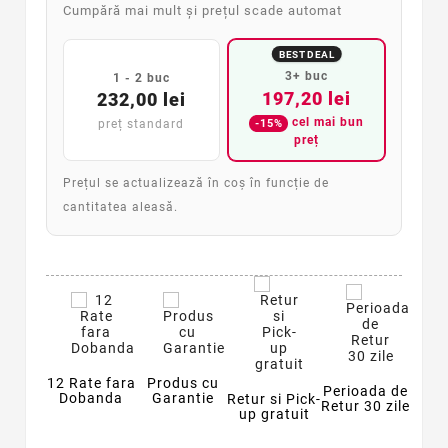
Cumpără mai mult și prețul scade automat
BEST DEAL
3+ buc
1 - 2 buc
197,20 lei
232,00 lei
cel mai bun
-15%
preț standard
preț
Prețul se actualizează în coș în funcție de
cantitatea aleasă.
12 Rate fara
Produs cu
Perioada de
Dobanda
Garantie
Retur si Pick-
Retur 30 zile
up gratuit