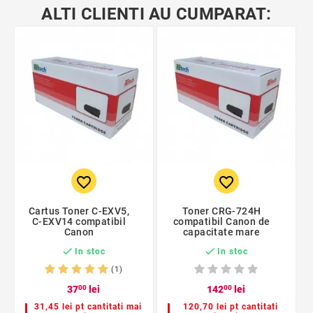
ALTI CLIENTI AU CUMPARAT:
favorite_border
favorite_border
Cartus Toner C-EXV5,
Toner CRG-724H
C-EXV14 compatibil
compatibil Canon de
Canon
capacitate mare


In stoc
In stoc
(1)
37
00
lei
142
00
lei
31,45 lei pt cantitati mai
120,70 lei pt cantitati