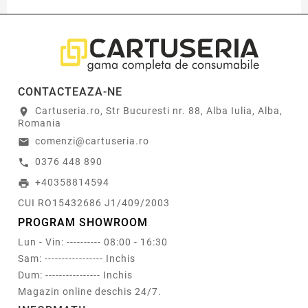
CONTACTEAZA-NE
Cartuseria.ro, Str Bucuresti nr. 88, Alba Iulia, Alba,
location_on
Romania
comenzi@cartuseria.ro
email
0376 448 890
call
+40358814594
print
CUI RO15432686 J1/409/2003
PROGRAM SHOWROOM
Lun - Vin: ---------- 08:00 - 16:30
Sam: ----------------- Inchis
Dum: ---------------- Inchis
Magazin online deschis 24/7.