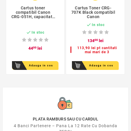
Cartus toner
Cartus Toner CRG-
compatibil Canon
707K Black compatibil
CRG-051H, capacitate
Canon
3500 pagini, Black

In stoc

In stoc
134
00
lei
44
00
lei
113,90 lei pt cantitati
mai mari de 3
Adauga in cos
Adauga in cos
PLATA RAMBURS SAU CU CARDUL
4 Banci Partenere – Pana La 12 Rate Cu Dobanda