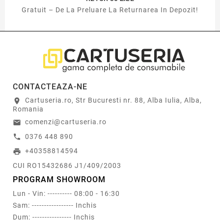
Gratuit – De La Preluare La Returnarea In Depozit!
CONTACTEAZA-NE
Cartuseria.ro, Str Bucuresti nr. 88, Alba Iulia, Alba,
location_on
Romania
comenzi@cartuseria.ro
email
0376 448 890
call
+40358814594
print
CUI RO15432686 J1/409/2003
PROGRAM SHOWROOM
Lun - Vin: ---------- 08:00 - 16:30
Sam: ----------------- Inchis
Dum: ---------------- Inchis