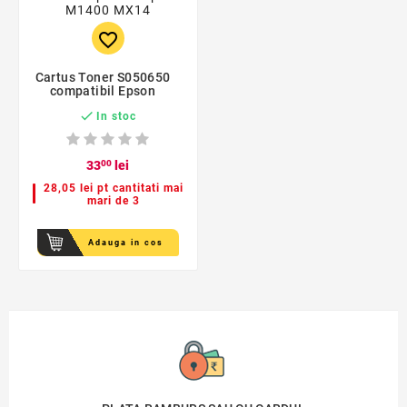
favorite_border
Cartus Toner S050650
compatibil Epson

In stoc
33
00
lei
28,05 lei pt cantitati mai
mari de 3
Adauga in cos