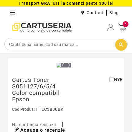
Transport GRATUIT la comenzi peste 300 lei
menu
Contact
Blog
0
search
Cartus Toner
S051127/6/5/4
Color compatibil
Epson
Cod Produs:
HTEC3800BK
Nu sunt inca recenzii
Adauga o recenzie