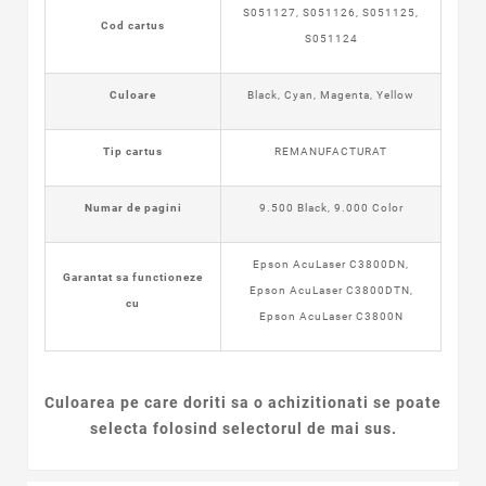
S051127,
S05112
6,
S05112
5,
Cod cartus
S051124
Culoare
Black, Cyan, Magenta, Yellow
Tip cartus
REMANUFACTURAT
Numar de pagini
9.500 Black, 9.000 Color
Epson AcuLaser C3800DN,
Garantat sa functioneze
Epson AcuLaser C3800DTN,
cu
Epson AcuLaser C3800N
Culoarea pe care doriti sa o achizitionati se poate
selecta folosind selectorul de mai sus.