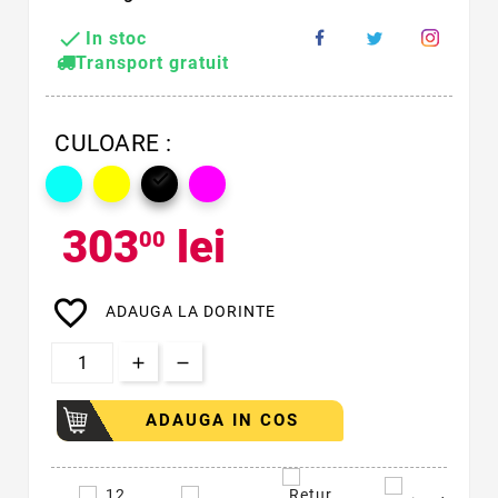

In stoc
Transport gratuit
CULOARE :

303
lei
00
favorite_border
ADAUGA LA DORINTE
ADAUGA IN COS