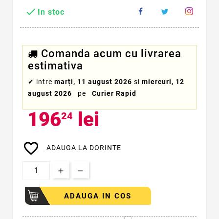

In stoc
Comanda acum cu livrarea
estimativa
✔
intre
marți, 11 august 2026
si
miercuri, 12
august 2026
pe
Curier Rapid
196
lei
24
favorite_border
ADAUGA LA DORINTE
ADAUGA IN COS