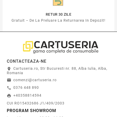
RETUR 30 ZILE
Gratuit – De La Preluare La Returnarea In Depozit!
CONTACTEAZA-NE
Cartuseria.ro, Str Bucuresti nr. 88, Alba Iulia, Alba,
location_on
Romania
comenzi@cartuseria.ro
email
0376 448 890
call
+40358814594
print
CUI RO15432686 J1/409/2003
PROGRAM SHOWROOM