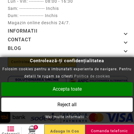
Lun - Vin: ---------- 08:00 - 16:30
Sam: ----------------- Inchis
Dum: ---------------- Inchis
Magazin online deschis 24/7.
INFORMATII

CONTACT

BLOG

Controlează-ți confidențialitatea
Controlează-ți confidențialitatea
Folosim cookies pentru a imbunatati experienta de navigare. Pentru
detalii te rugam sa citesti
Politica de cookies
Accepta toate
Copyright © 2008-2026 - Cartuseria.ro
Reject all
ANPC
||
Politica SOL
Mai multe informatii
0
Comanda telefonic
Adauga In Cos
Categorii
Cos