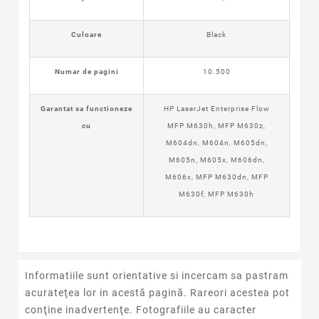
Culoare
Black
Numar de pagini
10.500
Garantat sa functioneze
HP LaserJet Enterprise Flow
cu
MFP M630h, MFP M630z,
M604dn, M604n, M605dn,
M605n, M605x, M606dn,
M606x, MFP M630dn, MFP
M630f, MFP M630h
Informatiile sunt orientative si incercam sa pastram
acurateţea lor in acestă pagină. Rareori acestea pot
conţine inadvertenţe. Fotografiile au caracter