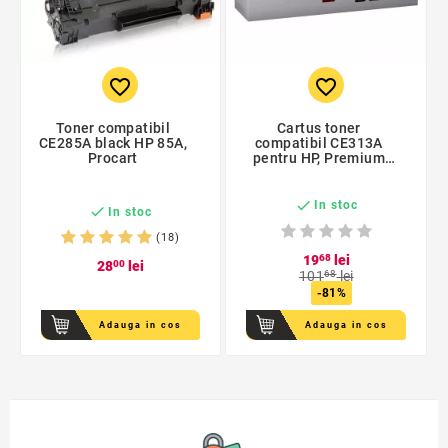
favorite_border
favorite_border
Toner compatibil
Cartus toner
CE285A black HP 85A,
compatibil CE313A
Procart
pentru HP, Premium
Activejet, Garantie 5
ani

In stoc

In stoc
(18)
19
68
lei
28
00
lei
101
68
lei
-81%
Adauga in cos
Adauga in cos