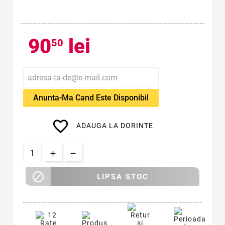
90
lei
50
Anunta-Ma Cand Este Disponibil
favorite_border
ADAUGA LA DORINTE

LIPSA STOC