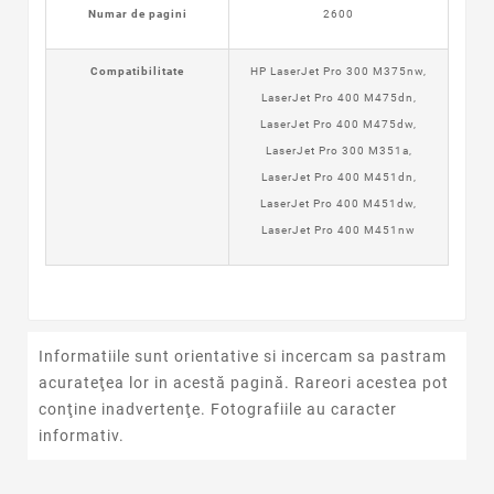
Numar de pagini
2600
Compatibilitate
HP LaserJet Pro 300 M375nw,
LaserJet Pro 400 M475dn,
LaserJet Pro 400 M475dw,
LaserJet Pro 300 M351a,
LaserJet Pro 400 M451dn,
LaserJet Pro 400 M451dw,
LaserJet Pro 400 M451nw
Informatiile sunt orientative si incercam sa pastram
acurateţea lor in acestă pagină. Rareori acestea pot
conţine inadvertenţe. Fotografiile au caracter
informativ.