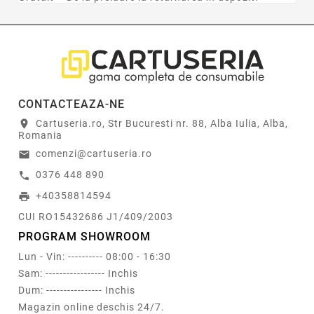
CONTACTEAZA-NE
Cartuseria.ro, Str Bucuresti nr. 88, Alba Iulia, Alba,
location_on
Romania
comenzi@cartuseria.ro
email
0376 448 890
call
+40358814594
print
CUI RO15432686 J1/409/2003
PROGRAM SHOWROOM
Lun - Vin: ---------- 08:00 - 16:30
Sam: ----------------- Inchis
Dum: ---------------- Inchis
Magazin online deschis 24/7.