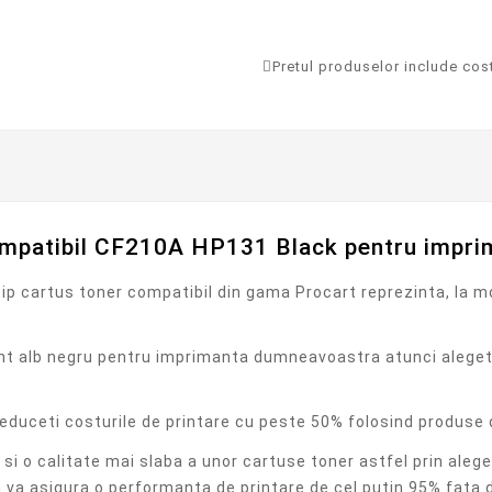
Pretul produselor include costu
mpatibil CF210A HP131 Black pentru impr
p cartus toner compatibil din gama Procart reprezinta, la mo
print alb negru pentru imprimanta dumneavoastra atunci aleget
duceti costurile de printare cu peste 50% folosind produse de
si o calitate mai slaba a unor cartuse toner astfel prin ale
 va asigura o performanta de printare de cel putin 95% fata d