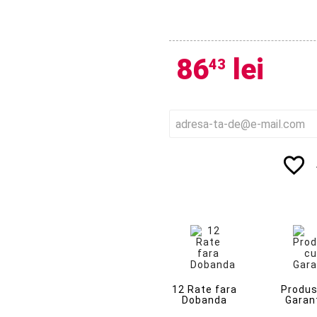
86
lei
43
favorite_border
12 Rate fara
Produs
Dobanda
Garan