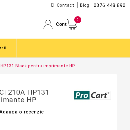
0376 448 890
Contact
Blog
0
Cont
enti
 HP131 Black pentru imprimante HP
l CF210A HP131
rimante HP
Adauga o recenzie