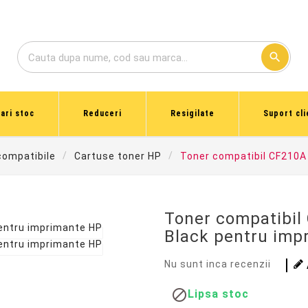
search
dari stoc
Reduceri
Resigilate
Suport cli
compatibile
Cartuse toner HP
Toner compatibil CF210A
Toner compatibi
Black pentru imp
Nu sunt inca recenzii

Lipsa stoc