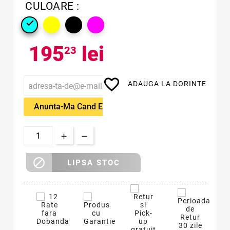
CULOARE :

195
lei
23
favorite_border
ADAUGA LA DORINTE
Anunta-Ma Cand Este Disponibil

LIPSA STOC