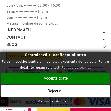
Lun - Vin: ---------- 08:00 - 16:30
Sam: ----------------- Inchis
Dum: ---------------- Inchis
Magazin online deschis 24/7.
INFORMATII

CONTACT

BLOG

Controlează-ți confidențialitatea
Controlează-ți confidențialitatea
Folosim cookies pentru a imbunatati experienta de navigare. Pentru
detalii te rugam sa citesti
Politica de cookies
Accepta toate
Copyright © 2008-2026 - Cartuseria.ro
Reject all
ANPC
||
Politica SOL
Mai multe informatii
0