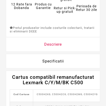
12 Rate fara
Produs cu
Perioada de
Dobanda
Garantie
Retur si Pick-
Retur 30 zile
up gratuit
Pretul produselor include costurile colectarii, tratarii
si eliminarii DEEE
Descriere
Specificatii
Cartus compatibil remanufacturat
Lexmark C/Y/M/BK C500
Cod Cartuse
C500H2KG, C500H2CG, C500H2MG, C500H2YG