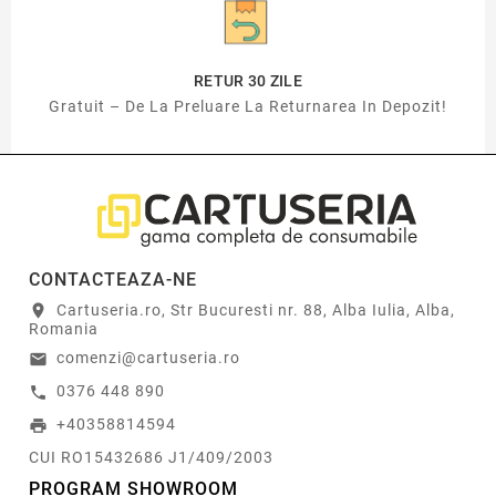
RETUR 30 ZILE
Gratuit – De La Preluare La Returnarea In Depozit!
CONTACTEAZA-NE
Cartuseria.ro, Str Bucuresti nr. 88, Alba Iulia, Alba,
location_on
Romania
comenzi@cartuseria.ro
email
0376 448 890
call
+40358814594
print
CUI RO15432686 J1/409/2003
PROGRAM SHOWROOM