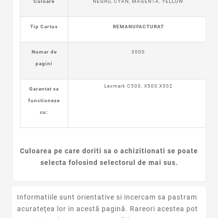
Culoare
NEGRU, CYAN, MAGENTA, YELLOW
Tip Cartus
REMANUFACTURAT
Numar de
3000
pagini
Lexmark C500, X500,X502
Garantat sa
functioneze
cu:
Culoarea pe care doriti sa o achizitionati se poate
selecta folosind selectorul de mai sus.
Informatiile sunt orientative si incercam sa pastram
acurateţea lor in acestă pagină. Rareori acestea pot