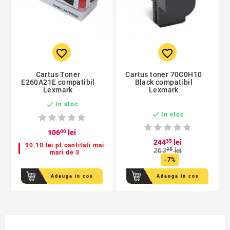
favorite_border
favorite_border
Cartus Toner
Cartus toner 70C0H10
E260A21E compatibil
Black compatibil
Lexmark
Lexmark

In stoc

In stoc
106
00
lei
244
35
lei
90,10 lei pt cantitati mai
263
35
lei
mari de 3
-7%
Adauga in cos
Adauga in cos