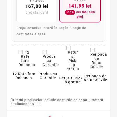
1 - 2 buc
141,95 lei
167,00 lei
cel mai bun
-15%
preț standard
preț
Prețul se actualizează în coș în funcție de
cantitatea aleasă.
12 Rate fara
Produs cu
Perioada de
Dobanda
Garantie
Retur si Pick-
Retur 30 zile
up gratuit
Pretul produselor include costurile colectarii, tratarii
si eliminarii DEEE