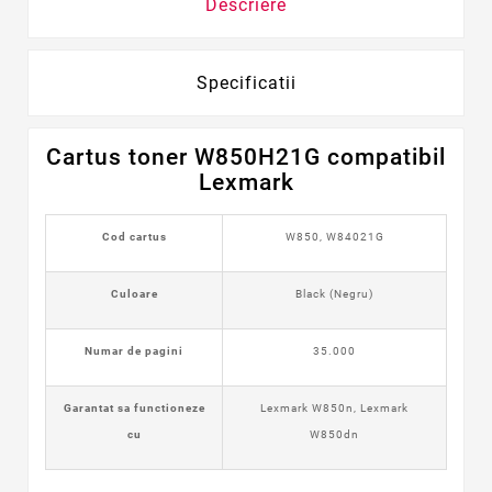
Descriere
Specificatii
Cartus toner W850H21G compatibil
Lexmark
Cod cartus
W850, W84021G
Culoare
Black (Negru)
Numar de pagini
35.000
Garantat sa functioneze
Lexmark W850n, Lexmark
cu
W850dn