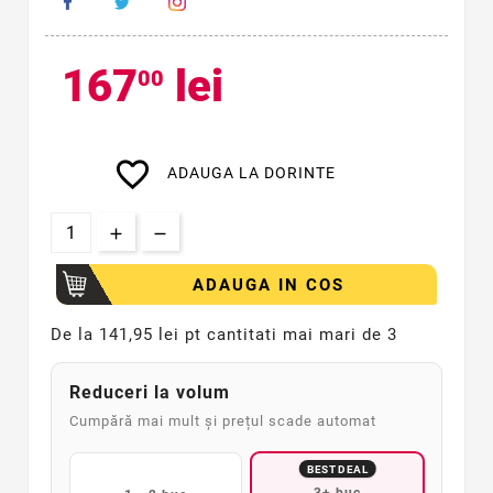
167
lei
00
favorite_border
ADAUGA LA DORINTE
ADAUGA IN COS
De la
141,95 lei pt cantitati mai mari de 3
Reduceri la volum
Cumpără mai mult și prețul scade automat
BEST DEAL
3+ buc