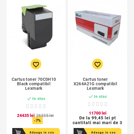
favorite_border
favorite_border
Cartus toner 70C0H10
Cartus toner
Black compatibil
X264A21G compatibil
Lexmark
Lexmark

In stoc

In stoc
117
00
lei
244
35
lei
263
35
lei
De la
99,45 lei pt
-7%
cantitati mai mari de 3
Adauga in cos
Adauga in cos