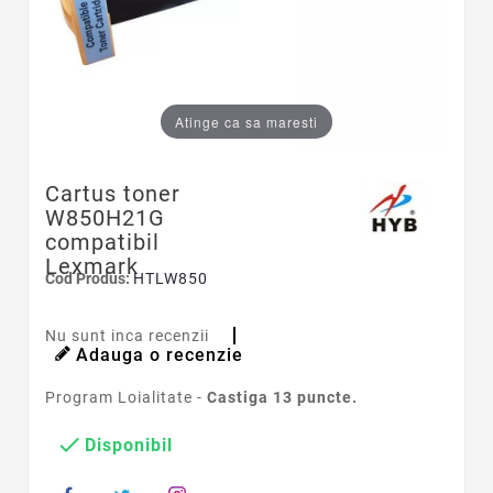
Atinge ca sa maresti
Cartus toner
W850H21G
compatibil
Lexmark
Cod Produs:
HTLW850
Nu sunt inca recenzii
Adauga o recenzie
Program Loialitate -
Castiga
13
puncte.

Disponibil