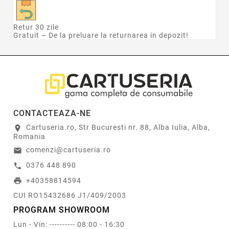
Retur 30 zile
Gratuit – De la preluare la returnarea in depozit!
CONTACTEAZA-NE
Cartuseria.ro, Str Bucuresti nr. 88, Alba Iulia, Alba,
location_on
Romania
comenzi@cartuseria.ro
email
0376 448 890
call
+40358814594
print
CUI RO15432686 J1/409/2003
PROGRAM SHOWROOM
Lun - Vin: ---------- 08:00 - 16:30