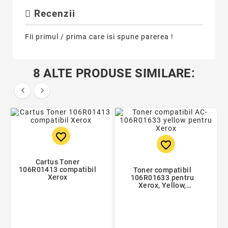
Recenzii
Fii primul / prima care isi spune parerea !
8 ALTE PRODUSE SIMILARE:


favorite_border
favorite_border
Cartus Toner
106R01413 compatibil
Toner compatibil
Xerox
106R01633 pentru
Xerox, Yellow,
Premium Activejet,
Garantie 5 ani