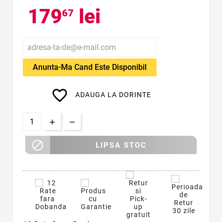
179
lei
67
Anunta-Ma Cand Este Disponibil
favorite_border
ADAUGA LA DORINTE

LIPSA STOC