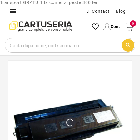
Transport GRATUIT la comenzi peste 300 lei
menu
Contact
Blog
0
Cont
search