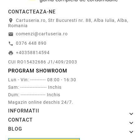
CONTACTEAZA-NE
Cartuseria.ro, Str Bucuresti nr. 88, Alba Iulia, Alba,
location_on
Romania
comenzi@cartuseria.ro
email
0376 448 890
call
+40358814594
print
CUI RO15432686 J1/409/2003
PROGRAM SHOWROOM
Lun - Vin: ---------- 08:00 - 16:30
Sam: ----------------- Inchis
Dum: ---------------- Inchis
Magazin online deschis 24/7.
INFORMATII

CONTACT

BLOG
