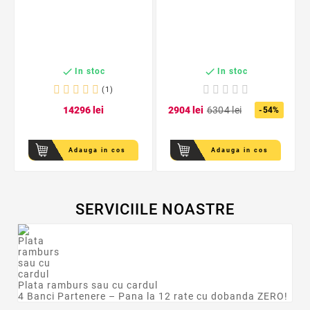


In stoc
In stoc
(1)
142
96
lei
29
04
lei
63
04
lei
-54%
Adauga in cos
Adauga in cos
SERVICIILE NOASTRE
Plata ramburs sau cu cardul
4 Banci Partenere – Pana la 12 rate cu dobanda ZERO!