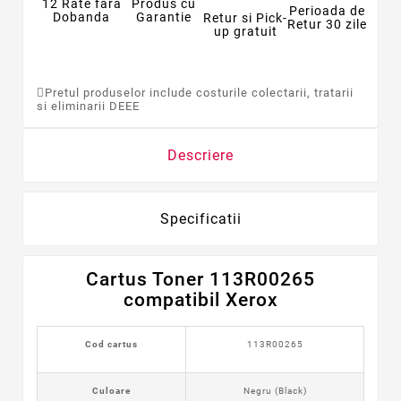
12 Rate fara
Produs cu
Perioada de
Dobanda
Garantie
Retur si Pick-
Retur 30 zile
up gratuit
Pretul produselor include costurile colectarii, tratarii
si eliminarii DEEE
Descriere
Specificatii
Cartus Toner 113R00265
compatibil Xerox
Cod cartus
113R00265
Culoare
Negru (Black)