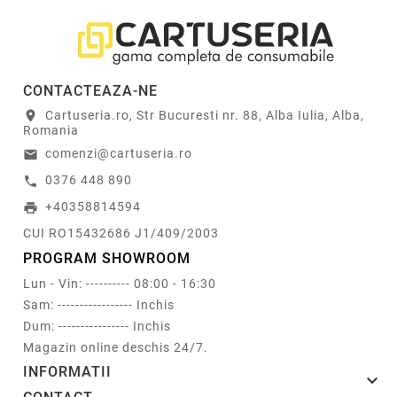
CONTACTEAZA-NE
Cartuseria.ro, Str Bucuresti nr. 88, Alba Iulia, Alba,
location_on
Romania
comenzi@cartuseria.ro
email
0376 448 890
call
+40358814594
print
CUI RO15432686 J1/409/2003
PROGRAM SHOWROOM
Lun - Vin: ---------- 08:00 - 16:30
Sam: ----------------- Inchis
Dum: ---------------- Inchis
Magazin online deschis 24/7.
INFORMATII
