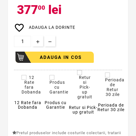
377
lei
00
favorite_border
ADAUGA LA DORINTE
ADAUGA IN COS
12 Rate fara
Produs cu
Perioada de
Dobanda
Garantie
Retur si Pick-
Retur 30 zile
up gratuit
Pretul produselor include costurile colectarii, tratarii