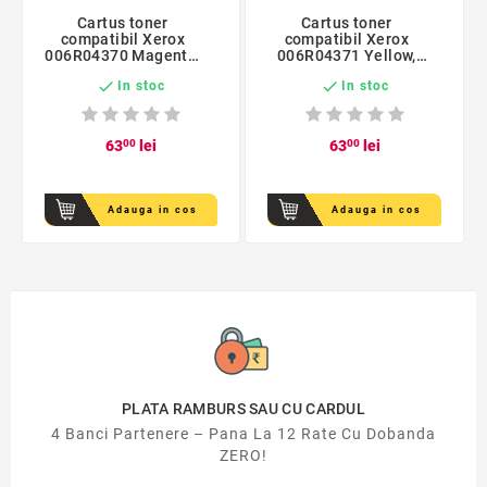
Cartus toner
Cartus toner
compatibil Xerox
compatibil Xerox
006R04370 Magenta,
006R04371 Yellow,
5500 pagini
5500 pagini


In stoc
In stoc
63
00
lei
63
00
lei
Adauga in cos
Adauga in cos
PLATA RAMBURS SAU CU CARDUL
4 Banci Partenere – Pana La 12 Rate Cu Dobanda
ZERO!