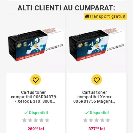
ALTI CLIENTI AU CUMPARAT:
Transport gratuit
favorite_border
favorite_border
Cartus toner
Cartus toner
compatibil 006R04379
compatibil Xerox
- Xerox B310, 3000
006R01756 Magenta,
pagini
21000 pagini


Disponibil
Disponibil
289
00
lei
377
00
lei