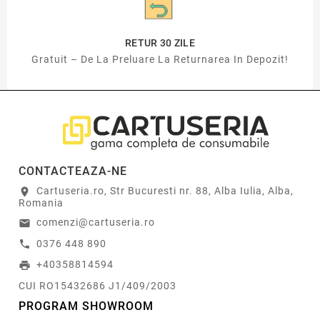
RETUR 30 ZILE
Gratuit – De La Preluare La Returnarea In Depozit!
CONTACTEAZA-NE
Cartuseria.ro, Str Bucuresti nr. 88, Alba Iulia, Alba,
location_on
Romania
comenzi@cartuseria.ro
email
0376 448 890
call
+40358814594
print
CUI RO15432686 J1/409/2003
PROGRAM SHOWROOM