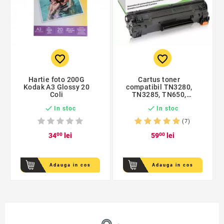
favorite_border
favorite_border
Hartie foto 200G
Cartus toner
Kodak A3 Glossy 20
compatibil TN3280,
Coli
TN3285, TN650,
TN3170 black Brother,


In stoc
In stoc
Procart
(7)
34
00
lei
59
00
lei
Adauga in cos
Adauga in cos