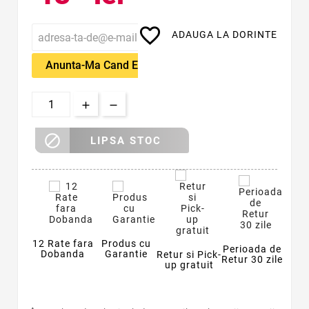
favorite_border
ADAUGA LA DORINTE
Anunta-Ma Cand Este Disponibil

LIPSA STOC
12 Rate fara
Produs cu
Perioada de
Dobanda
Garantie
Retur si Pick-
Retur 30 zile
up gratuit