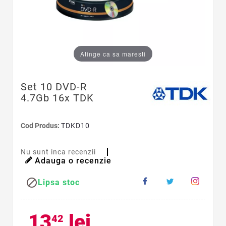
Atinge ca sa maresti
Set 10 DVD-R
4.7Gb 16x TDK
Cod Produs:
TDKD10
Nu sunt inca recenzii
Adauga o recenzie

Lipsa stoc
13
lei
42