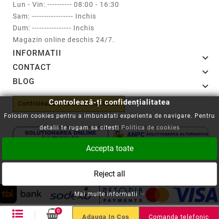
Lun - Vin: ---------- 08:00 - 16:30
Sam: ----------------- Inchis
Dum: ---------------- Inchis
Magazin online deschis 24/7.
INFORMATII

CONTACT

BLOG

Controlează-ți confidențialitatea
Controlează-ți confidențialitatea
Folosim cookies pentru a imbunatati experienta de navigare. Pentru
detalii te rugam sa citesti
Politica de cookies
Accepta toate
Copyright © 2008-2026 - Cartuseria.ro
Reject all
ANPC
||
Politica SOL
Mai multe informatii
0
Comanda telefonic
Adauga In Cos