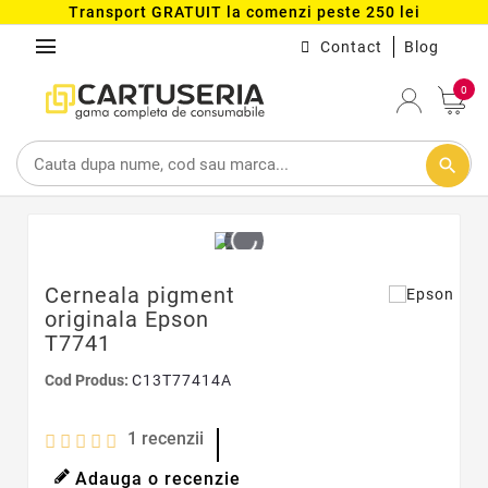
Transport GRATUIT la comenzi peste 250 lei
menu
Contact
Blog
0
search
Cerneala pigment
originala Epson
T7741
Cod Produs:
C13T77414A
1
recenzii
Adauga o recenzie