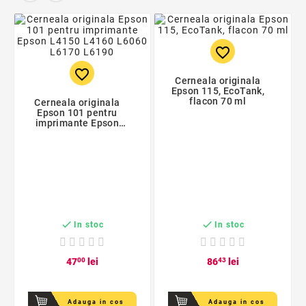
favorite_border
favorite_border
Cerneala originala
Epson 115, EcoTank,
flacon 70 ml
Cerneala originala
Epson 101 pentru
imprimante Epson
L4150 L4160 L6060
L6170 L6190


In stoc
In stoc
47
00
lei
86
43
lei
Adauga in cos
Adauga in cos