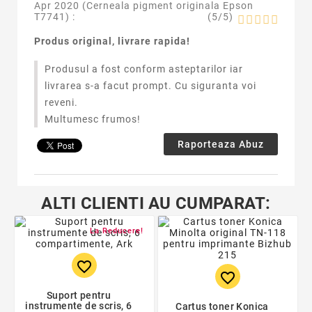
Apr 2020 (
Cerneala pigment originala Epson
T7741
) :
(
5
/
5
)
Produs original, livrare rapida!
Produsul a fost conform asteptarilor iar
livrarea s-a facut prompt. Cu siguranta voi
reveni.
Multumesc frumos!
Raporteaza Abuz
ALTI CLIENTI AU CUMPARAT:
La Reducere!
favorite_border
favorite_border
Suport pentru
instrumente de scris, 6
Cartus toner Konica