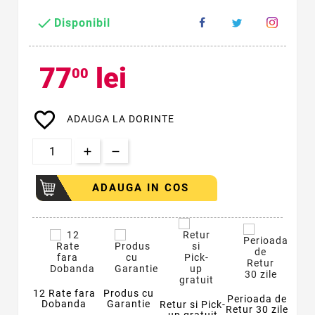

Disponibil
77
lei
00
favorite_border
ADAUGA LA DORINTE
ADAUGA IN COS
12 Rate fara
Produs cu
Perioada de
Dobanda
Garantie
Retur si Pick-
Retur 30 zile
up gratuit