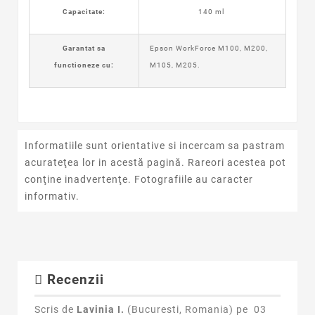
Capacitate:
140 ml
Garantat sa
Epson WorkForce M100, M200,
functioneze cu:
M105, M205.
Informatiile sunt orientative si incercam sa pastram
acurateţea lor in acestă pagină. Rareori acestea pot
conţine inadvertenţe. Fotografiile au caracter
informativ.
Recenzii
Scris de
Lavinia I.
(Bucuresti, Romania) pe
03