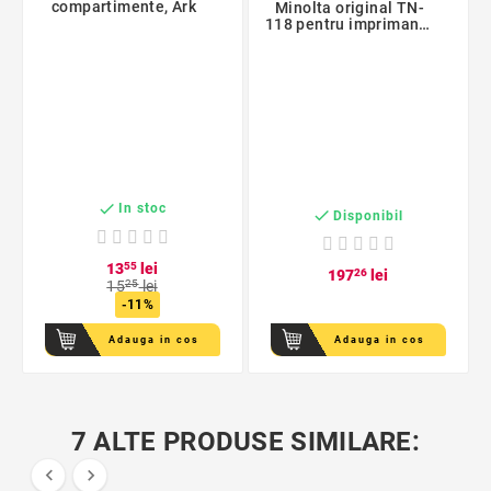
compartimente, Ark
Minolta original TN-
118 pentru imprimante
Bizhub 215

In stoc

Disponibil
13
55
lei
197
26
lei
15
25
lei
-11%
Adauga in cos
Adauga in cos
7 ALTE PRODUSE SIMILARE:

