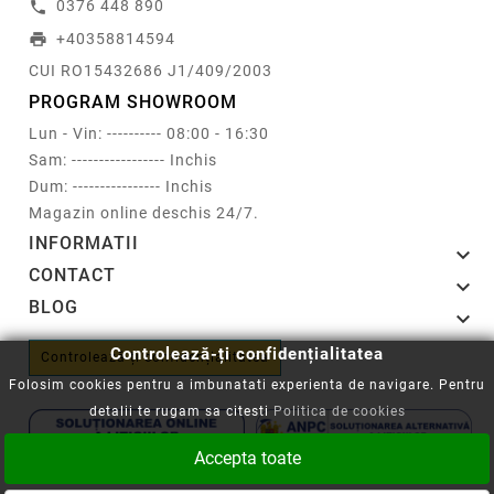
0376 448 890
call
+40358814594
print
CUI RO15432686 J1/409/2003
PROGRAM SHOWROOM
Lun - Vin: ---------- 08:00 - 16:30
Sam: ----------------- Inchis
Dum: ---------------- Inchis
Magazin online deschis 24/7.
INFORMATII

CONTACT

BLOG

Controlează-ți confidențialitatea
Controlează-ți confidențialitatea
Folosim cookies pentru a imbunatati experienta de navigare. Pentru
detalii te rugam sa citesti
Politica de cookies
Accepta toate