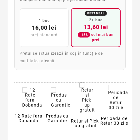
BEST DEAL
2+ buc
1 buc
13,60 lei
16,00 lei
cel mai bun
-15%
preț standard
preț
Prețul se actualizează în coș în funcție de
cantitatea aleasă.
12 Rate fara
Produs cu
Perioada de
Dobanda
Garantie
Retur si Pick-
Retur 30 zile
up gratuit