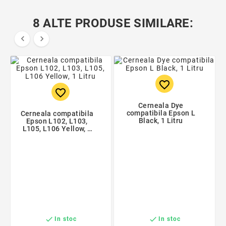
8 ALTE PRODUSE SIMILARE:


favorite_border
favorite_border
Cerneala Dye
compatibila Epson L
Cerneala compatibila
Black, 1 Litru
Epson L102, L103,
L105, L106 Yellow, 1
Litru


In stoc
In stoc