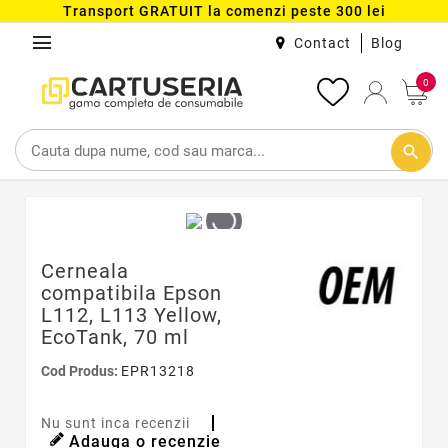
Transport GRATUIT la comenzi peste 300 lei
menu
Contact
Blog
0
search
Cerneala
compatibila Epson
L112, L113 Yellow,
EcoTank, 70 ml
Cod Produs:
EPR13218
Nu sunt inca recenzii
Adauga o recenzie