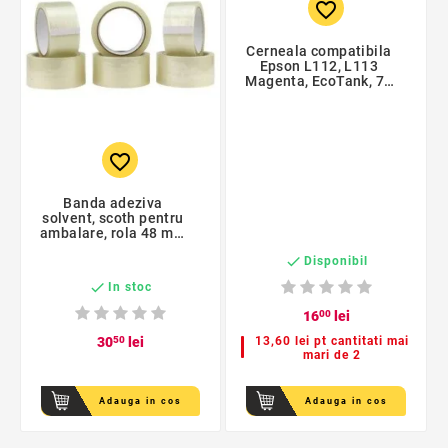
favorite_border
Cerneala compatibila
Epson L112, L113
Magenta, EcoTank, 70
ml
favorite_border
Banda adeziva
solvent, scoth pentru
ambalare, rola 48 mm
x 60 m, transparent,

Disponibil
set 6 buc

In stoc
16
00
lei
30
50
lei
13,60 lei pt cantitati mai
mari de 2
Adauga in cos
Adauga in cos