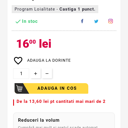
Program Loialitate -
Castiga
1
punct.

In stoc
16
lei
00
favorite_border
ADAUGA LA DORINTE
ADAUGA IN COS
De la
13,60 lei pt cantitati mai mari de 2
Reduceri la volum
Cumpără mai mult și prețul scade automat