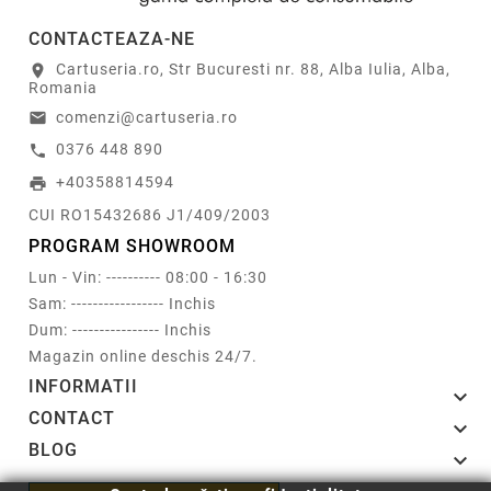
CONTACTEAZA-NE
Cartuseria.ro, Str Bucuresti nr. 88, Alba Iulia, Alba,
location_on
Romania
comenzi@cartuseria.ro
email
0376 448 890
call
+40358814594
print
CUI RO15432686 J1/409/2003
PROGRAM SHOWROOM
Lun - Vin: ---------- 08:00 - 16:30
Sam: ----------------- Inchis
Dum: ---------------- Inchis
Magazin online deschis 24/7.
INFORMATII

CONTACT

BLOG
