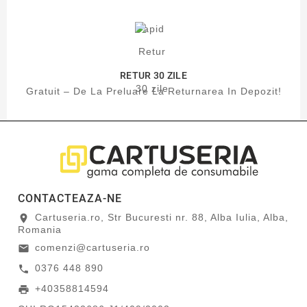
RETUR 30 ZILE
Gratuit – De La Preluare La Returnarea In Depozit!
CONTACTEAZA-NE
Cartuseria.ro, Str Bucuresti nr. 88, Alba Iulia, Alba,
location_on
Romania
comenzi@cartuseria.ro
email
0376 448 890
call
+40358814594
print