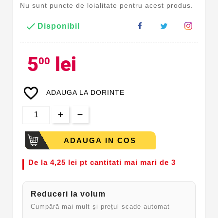
Nu sunt puncte de loialitate pentru acest produs.

Disponibil
5
lei
00
favorite_border
ADAUGA LA DORINTE
ADAUGA IN COS
De la
4,25 lei pt cantitati mai mari de 3
Reduceri la volum
Cumpără mai mult și prețul scade automat