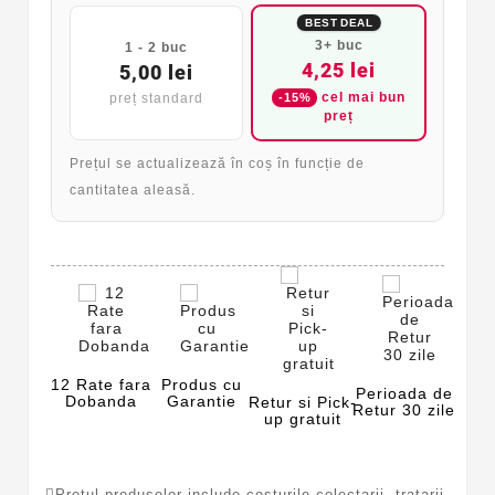
BEST DEAL
3+ buc
1 - 2 buc
4,25 lei
5,00 lei
-15%
cel mai bun
preț standard
preț
Prețul se actualizează în coș în funcție de
cantitatea aleasă.
12 Rate fara
Produs cu
Perioada de
Dobanda
Garantie
Retur si Pick-
Retur 30 zile
up gratuit
Pretul produselor include costurile colectarii, tratarii