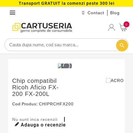
Transport GRATUIT la comenzi peste 300 lei
menu
Contact
Blog
0
search
Chip compatibil
Ricoh Aficio FX-
200 FX-200L
Cod Produs:
CHIPRCHFX200
Nu sunt inca recenzii
Adauga o recenzie