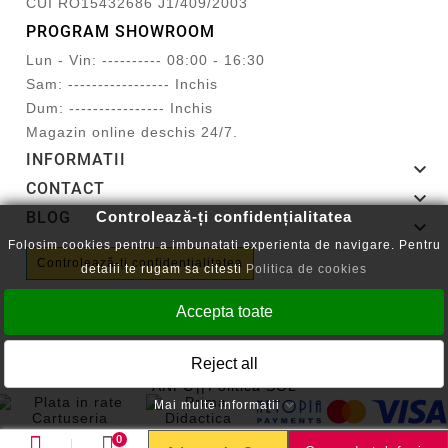
CUI RO15432686 J1/409/2003
PROGRAM SHOWROOM
Lun - Vin: ---------- 08:00 - 16:30
Sam: ----------------- Inchis
Dum: ---------------- Inchis
Magazin online deschis 24/7.
INFORMATII

CONTACT

BLOG
Controlează-ți confidențialitatea

Folosim cookies pentru a imbunatati experienta de navigare. Pentru
Controlează-ți confidențialitatea
detalii te rugam sa citesti
Politica de cookies
Accepta toate
Reject all
Copyright © 2008-2026 - Cartuseria.ro
ANPC
||
Politica SOL
Mai multe informatii
0