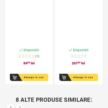


Disponibil
Disponibil
(1)
84
00
lei
267
00
lei
Adauga in cos
Adauga in cos
8 ALTE PRODUSE SIMILARE:

