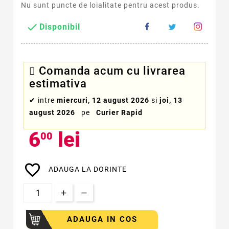
Nu sunt puncte de loialitate pentru acest produs.

Disponibil
Comanda acum cu livrarea
estimativa
✔
intre
miercuri, 12 august 2026
si
joi, 13
august 2026
pe
Curier Rapid
6
lei
00
favorite_border
ADAUGA LA DORINTE
ADAUGA IN COS