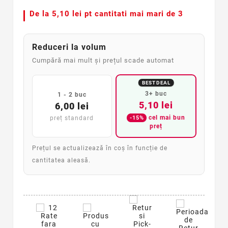
De la
5,10 lei pt cantitati mai mari de 3
Reduceri la volum
Cumpără mai mult și prețul scade automat
BEST DEAL
3+ buc
1 - 2 buc
5,10 lei
6,00 lei
cel mai bun
-15%
preț standard
preț
Prețul se actualizează în coș în funcție de
cantitatea aleasă.