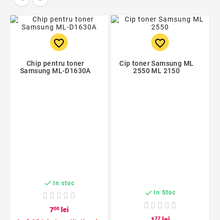
favorite_border
favorite_border
Chip pentru toner
Cip toner Samsung ML
Samsung ML-D1630A
2550 ML 2150

In stoc

In Stoc
7
00
lei
1
77
lei