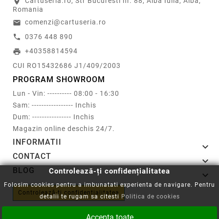
Cartuseria.ro, Str Bucuresti nr. 88, Alba Iulia, Alba,
location_on
Romania
comenzi@cartuseria.ro
email
0376 448 890
call
+40358814594
print
CUI RO15432686 J1/409/2003
PROGRAM SHOWROOM
Lun - Vin: ---------- 08:00 - 16:30
Sam: ----------------- Inchis
Dum: ---------------- Inchis
Magazin online deschis 24/7.
INFORMATII

CONTACT

BLOG
Controlează-ți confidențialitatea

Folosim cookies pentru a imbunatati experienta de navigare. Pentru
Controlează-ți confidențialitatea
detalii te rugam sa citesti
Politica de cookies
Accepta toate