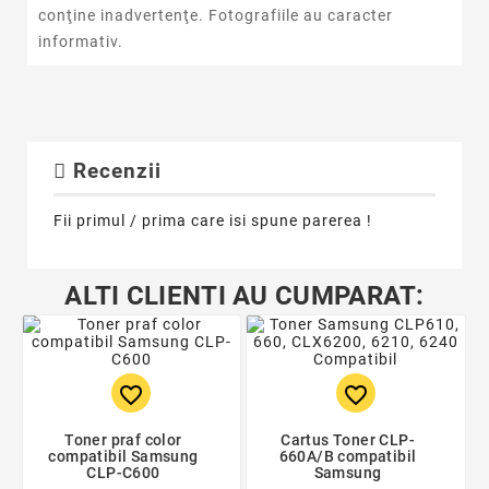
conţine inadvertenţe. Fotografiile au caracter
informativ.
Recenzii
Fii primul / prima care isi spune parerea !
ALTI CLIENTI AU CUMPARAT:
favorite_border
favorite_border
Toner praf color
Cartus Toner CLP-
compatibil Samsung
660A/B compatibil
CLP-C600
Samsung