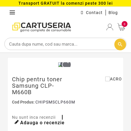
Transport GRATUIT la comenzi peste 300 lei
menu
Contact
Blog
0
search
Chip pentru toner
Samsung CLP-
M660B
Cod Produs:
CHIPSMSCLP660M
Nu sunt inca recenzii
Adauga o recenzie