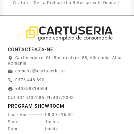
Gratuit – De La Preluare La Returnarea In Depozit!
CONTACTEAZA-NE
Cartuseria.ro, Str Bucuresti nr. 88, Alba Iulia, Alba,
location_on
Romania
comenzi@cartuseria.ro
email
0376 448 890
call
+40358814594
print
CUI RO15432686 J1/409/2003
PROGRAM SHOWROOM
Lun - Vin: ---------- 08:00 - 16:30
Sam: ----------------- Inchis
Dum: ---------------- Inchis