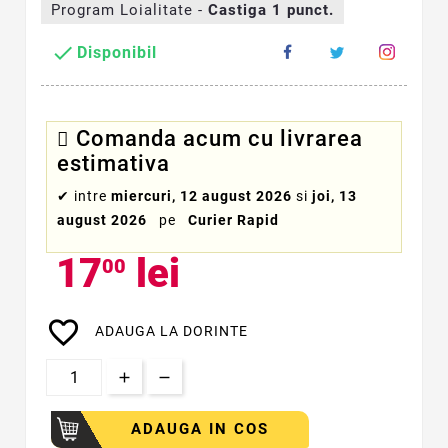
Program Loialitate -
Castiga
1
punct.

Disponibil
Comanda acum cu livrarea
estimativa
✔
intre
miercuri, 12 august 2026
si
joi, 13
august 2026
pe
Curier Rapid
17
lei
00
favorite_border
ADAUGA LA DORINTE
ADAUGA IN COS