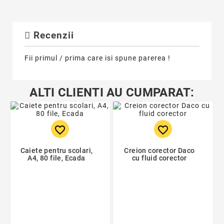
Recenzii
Fii primul / prima care isi spune parerea !
ALTI CLIENTI AU CUMPARAT:
favorite_border
favorite_border
Caiete pentru scolari,
Creion corector Daco
A4, 80 file, Ecada
cu fluid corector