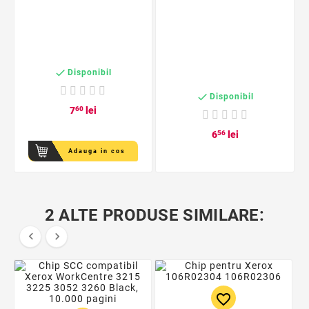

Disponibil

Disponibil
7
60
lei
6
56
lei
Adauga in cos
2 ALTE PRODUSE SIMILARE:


favorite_border