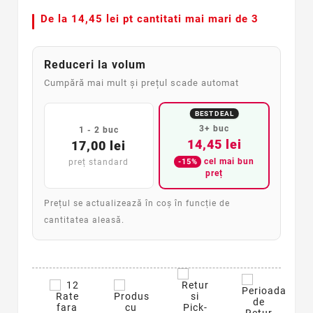
De la
14,45 lei pt cantitati mai mari de 3
Reduceri la volum
Cumpără mai mult și prețul scade automat
BEST DEAL
3+ buc
1 - 2 buc
14,45 lei
17,00 lei
cel mai bun
-15%
preț standard
preț
Prețul se actualizează în coș în funcție de
cantitatea aleasă.