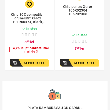
favorite_border
Chip pentru Xerox
106R02304
106R02306
Chip SCC compatibil
drum-unit Xerox
101R00474, Black,
capacitate 10.000

In stoc
pagini

In stoc
5
00
lei
4,25 lei pt cantitati mai
7
00
lei
mari de 3
Adauga in cos
Adauga in cos
PLATA RAMBURS SAU CU CARDUL