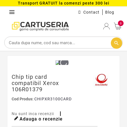
Transport GRATUIT la comenzi peste 300 lei
menu
Contact
Blog
0
search
Chip tip card
compatibil Xerox
106R01379
Cod Produs:
CHIPXR3100CARD
Nu sunt inca recenzii
Adauga o recenzie