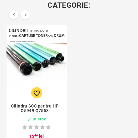
CATEGORIE:


favorite_border
Cilindru SCC pentru HP
Q5949 Q7553

In stoc
15
46
lei