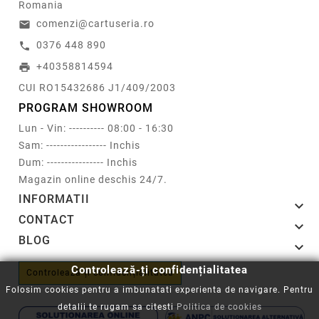
Romania
comenzi@cartuseria.ro
email
0376 448 890
call
+40358814594
print
CUI RO15432686 J1/409/2003
PROGRAM SHOWROOM
Lun - Vin: ---------- 08:00 - 16:30
Sam: ----------------- Inchis
Dum: ---------------- Inchis
Magazin online deschis 24/7.
INFORMATII

CONTACT

BLOG

Controlează-ți confidențialitatea
Controlează-ți confidențialitatea
Folosim cookies pentru a imbunatati experienta de navigare. Pentru
detalii te rugam sa citesti
Politica de cookies