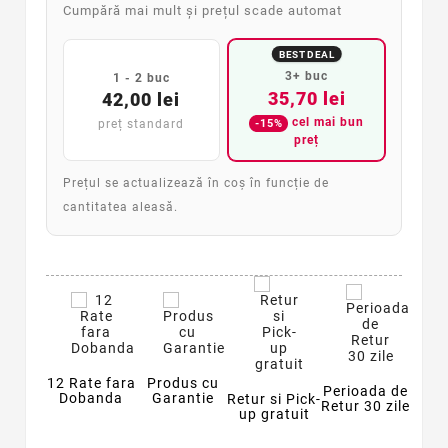
Cumpără mai mult și prețul scade automat
BEST DEAL
3+ buc
1 - 2 buc
35,70 lei
42,00 lei
cel mai bun
-15%
preț standard
preț
Prețul se actualizează în coș în funcție de
cantitatea aleasă.
12 Rate fara
Produs cu
Perioada de
Dobanda
Garantie
Retur si Pick-
Retur 30 zile
up gratuit