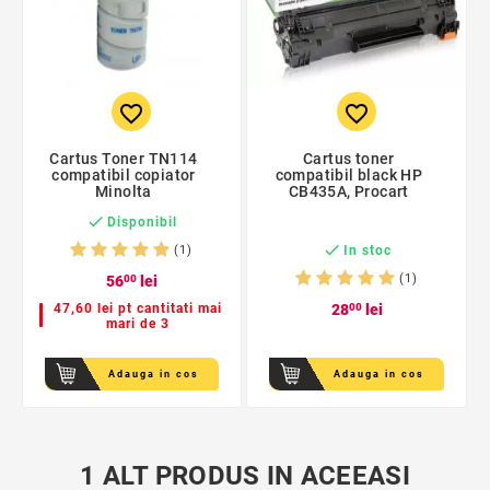
favorite_border
favorite_border
Cartus Toner TN114
Cartus toner
compatibil copiator
compatibil black HP
Minolta
CB435A, Procart

Disponibil

In stoc
(1)
(1)
56
00
lei
47,60 lei pt cantitati mai
28
00
lei
mari de 3
Adauga in cos
Adauga in cos
1 ALT PRODUS IN ACEEASI