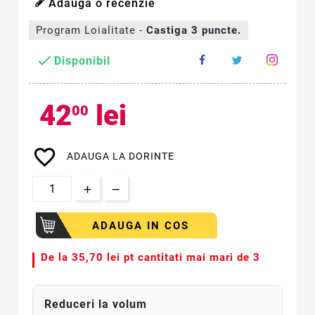
Adauga o recenzie
Program Loialitate -
Castiga
3
puncte.

Disponibil
42
lei
00
favorite_border
ADAUGA LA DORINTE
ADAUGA IN COS
De la
35,70 lei pt cantitati mai mari de 3
Reduceri la volum