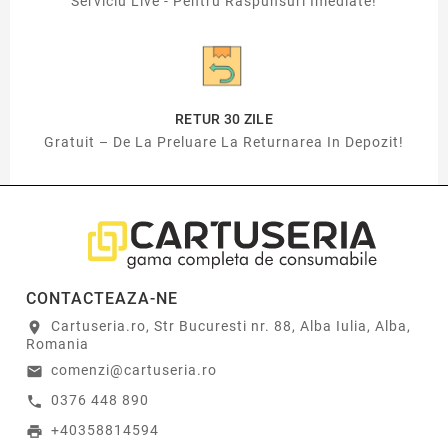
Serviciu Live - Pentru Raspunsuri Imediate!
RETUR 30 ZILE
Gratuit – De La Preluare La Returnarea In Depozit!
CONTACTEAZA-NE
Cartuseria.ro, Str Bucuresti nr. 88, Alba Iulia, Alba,
location_on
Romania
comenzi@cartuseria.ro
email
0376 448 890
call
+40358814594
print