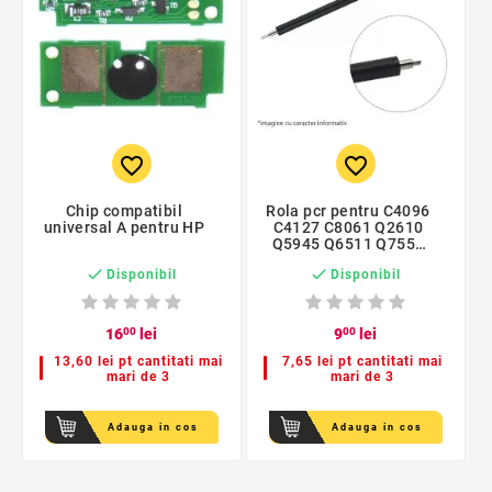
favorite_border
favorite_border
Chip compatibil
Rola pcr pentru C4096
universal A pentru HP
C4127 C8061 Q2610
Q5945 Q6511 Q7551
CC364


Disponibil
Disponibil
16
00
lei
9
00
lei
13,60 lei pt cantitati mai
7,65 lei pt cantitati mai
mari de 3
mari de 3
Adauga in cos
Adauga in cos