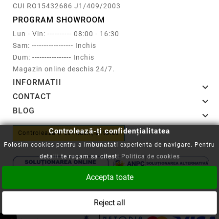
CUI RO15432686 J1/409/2003
PROGRAM SHOWROOM
Lun - Vin: ---------- 08:00 - 16:30
Sam: ----------------- Inchis
Dum: ---------------- Inchis
Magazin online deschis 24/7.
INFORMATII

CONTACT

BLOG

Controlează-ți confidențialitatea
Controlează-ți confidențialitatea
Folosim cookies pentru a imbunatati experienta de navigare. Pentru
detalii te rugam sa citesti
Politica de cookies
Accepta toate
Copyright © 2008-2026 - Cartuseria.ro
Reject all
ANPC
||
Politica SOL