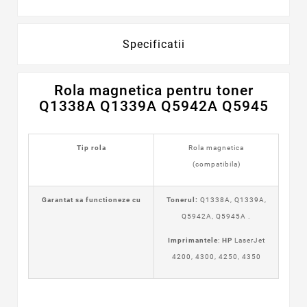
Specificatii
Rola magnetica pentru toner
Q1338A Q1339A Q5942A Q5945
Tip rola
Rola magnetica
(compatibila)
Garantat sa functioneze cu
Tonerul:
Q1338A, Q1339A,
Q5942A, Q5945A .
Imprimantele
:
HP
LaserJet
4200, 4300, 4250, 4350