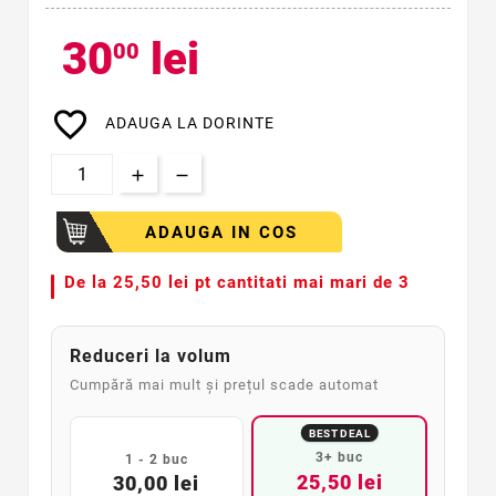
30
lei
00
favorite_border
ADAUGA LA DORINTE
ADAUGA IN COS
De la
25,50 lei pt cantitati mai mari de 3
Reduceri la volum
Cumpără mai mult și prețul scade automat
BEST DEAL
3+ buc
1 - 2 buc
25,50 lei
30,00 lei