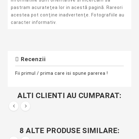
Informatiile sunt orientative si incercam sa
pastram acurateţea lor in acestă pagină. Rareori
acestea pot conţine inadvertenţe. Fotografiile au
caracter informativ.
Recenzii
Fii primul / prima care isi spune parerea !
ALTI CLIENTI AU CUMPARAT:


8 ALTE PRODUSE SIMILARE: