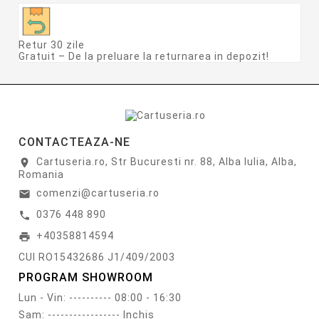
Retur 30 zile
Gratuit – De la preluare la returnarea in depozit!
CONTACTEAZA-NE
Cartuseria.ro, Str Bucuresti nr. 88, Alba Iulia, Alba,
location_on
Romania
comenzi@cartuseria.ro
email
0376 448 890
call
+40358814594
print
CUI RO15432686 J1/409/2003
PROGRAM SHOWROOM
Lun - Vin: ---------- 08:00 - 16:30
Sam: ----------------- Inchis