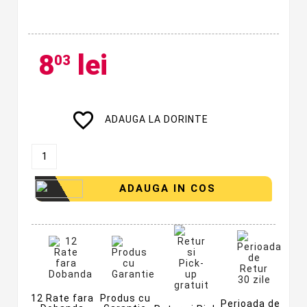
8
lei
03
favorite_border
ADAUGA LA DORINTE
ADAUGA IN COS
12 Rate fara
Produs cu
Perioada de