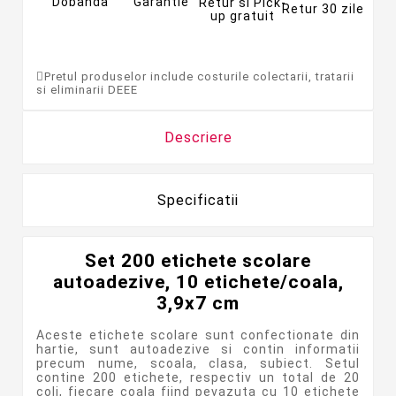
Dobanda
Garantie
Retur si Pick-
Retur 30 zile
up gratuit
Pretul produselor include costurile colectarii, tratarii
si eliminarii DEEE
Descriere
Specificatii
Set 200 etichete scolare
autoadezive, 10 etichete/coala,
3,9x7 cm
Aceste etichete scolare sunt confectionate din
hartie, sunt autoadezive si contin informatii
precum nume, scoala, clasa, subiect. Setul
contine 200 etichete, respectiv un total de 20
coli, fiecare coala fiind pevazuta cu 10 etichete