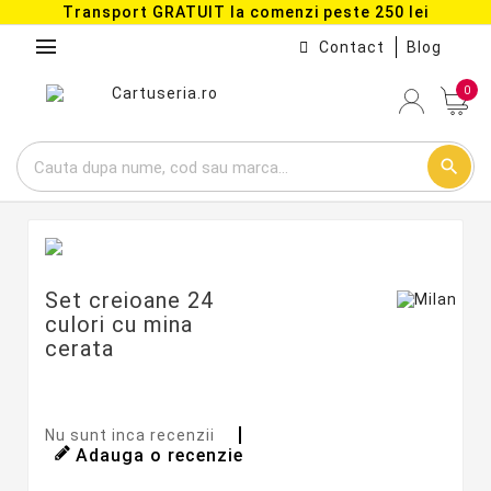
Transport GRATUIT la comenzi peste 250 lei
menu
Contact
Blog
0
search
Set creioane 24
culori cu mina
cerata
Nu sunt inca recenzii
Adauga o recenzie