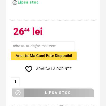

Lipsa stoc
26
lei
44
Anunta-Ma Cand Este Disponibil
favorite_border
ADAUGA LA DORINTE

LIPSA STOC