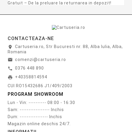
Gratuit – De la preluare la returnarea in depozit!
CONTACTEAZA-NE
Cartuseria.ro, Str Bucuresti nr. 88, Alba Iulia, Alba,
location_on
Romania
comenzi@cartuseria.ro
email
0376 448 890
call
+40358814594
print
CUI RO15432686 J1/409/2003
PROGRAM SHOWROOM
Lun - Vin: ---------- 08:00 - 16:30
Sam: ----------------- Inchis
Dum: ---------------- Inchis
Magazin online deschis 24/7.
INFORMATII