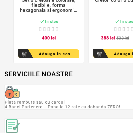
Set 6 creioane colorate,
Creion color 6 cu
flexibile, forma
hexagonala si ergonomic,
diferite culori


In stoc
In sto
4
00
lei
3
88
lei
5
08
lei
Adauga in cos
Adauga 
SERVICIILE NOASTRE
Plata ramburs sau cu cardul
4 Banci Partenere – Pana la 12 rate cu dobanda ZERO!