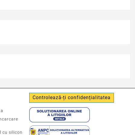
Controlează-ți confidențialitatea
ta
incarcare
l cu silicon