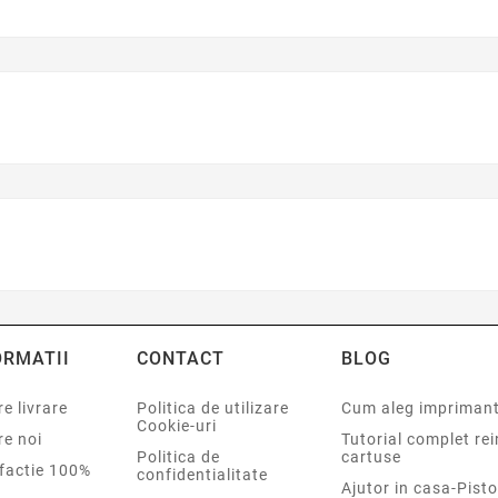
ORMATII
CONTACT
BLOG
e livrare
Politica de utilizare
Cum aleg impriman
Cookie-uri
re noi
Tutorial complet re
Politica de
cartuse
sfactie 100%
confidentialitate
Ajutor in casa-Pisto