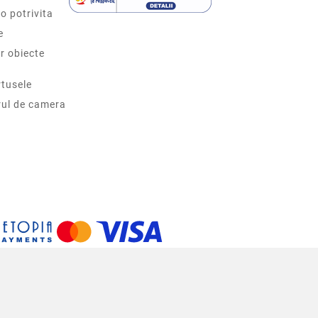
o potrivita
e
r obiecte
tusele
rul de camera