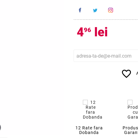
4
lei
96
favorite_border
12 Rate fara
Produs
Dobanda
Garan