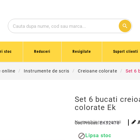
search
ri stoc
Reduceri
Resigilate
Suport clienti
e online
Instrumente de scris
Creioane colorate
Set 6 
Set 6 bucati creio
colorate Ek
Nu sunt inca recenzii
Cod Produs:
EK32478

Lipsa stoc