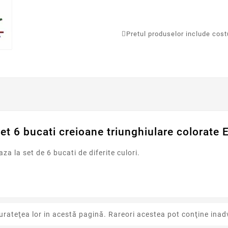
Pretul produselor include costur
et 6 bucati creioane triunghiulare colorate 
a la set de 6 bucati de diferite culori.
urateţea lor in acestă pagină. Rareori acestea pot conţine inadv