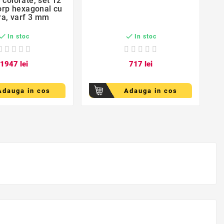
 colorate, set 12
corp hexagonal cu
c
ra, varf 3 mm
l


In stoc
In stoc
19
47
lei
7
17
lei
Adauga in cos
Adauga in cos