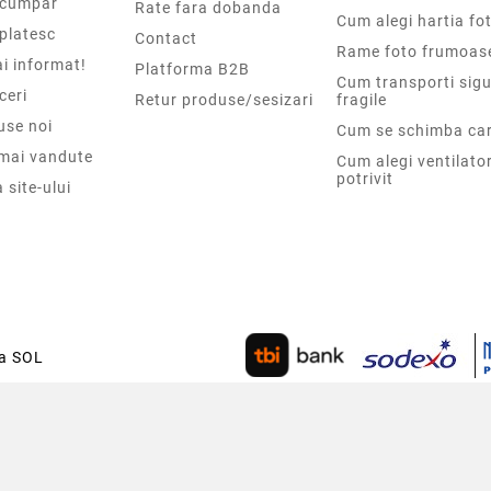
cumpar
Rate fara dobanda
Cum alegi hartia fot
platesc
Contact
Rame foto frumoas
i informat!
Platforma B2B
Cum transporti sigu
ceri
Retur produse/sesizari
fragile
use noi
Cum se schimba car
 mai vandute
Cum alegi ventilato
potrivit
 site-ului
ca SOL