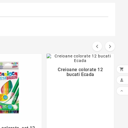


favorite_border


Creioane colorate 12
bucati Ecada


favorite_border
