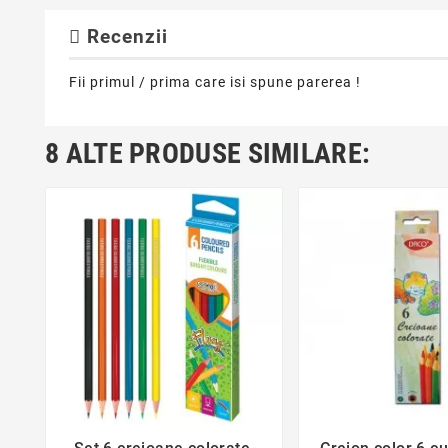
Recenzii
Fii primul / prima care isi spune parerea !
8 ALTE PRODUSE SIMILARE:
favorite_border
favorite_bor

