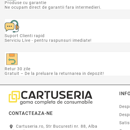
Produse cu garantie
Ne ocupam direct de garantii fara intermedieri.
Suport Clienti rapid
Serviciu Live - pentru raspunsuri imediate!
Retur 30 zile
Gratuit – De la preluare la returnarea in depozit!
INF
Despr
CONTACTEAZA-NE
Desp
Sati
Cartuseria.ro, Str Bucuresti nr. 88, Alba
location_on