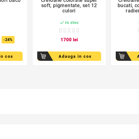
lori Daco
Creioane colorate super
Creioane
soft, pigmentate, set 12
bucati, 
culori
radie

c
In stoc
17
00
lei
-24%
in cos
Adauga in cos