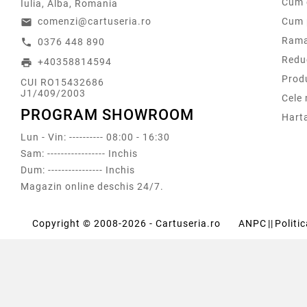
Cum 
Iulia, Alba, Romania
comenzi@cartuseria.ro
Cum 
email
Rama
0376 448 890
call
Redu
+40358814594
print
Prod
CUI RO15432686
J1/409/2003
Cele
PROGRAM SHOWROOM
Harta
Lun - Vin: ---------- 08:00 - 16:30
Sam: ----------------- Inchis
Dum: ---------------- Inchis
Magazin online deschis 24/7.
Copyright © 2008-2026 - Cartuseria.ro
ANPC
||
Politi