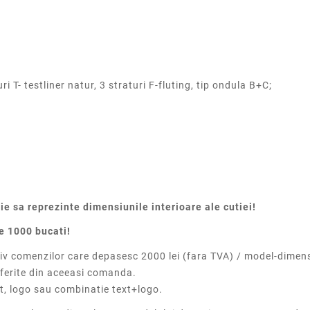
i T- testliner natur, 3 straturi F-fluting, tip ondula B+C;
e sa reprezinte dimensiunile interioare ale cutiei!
e 1000 bucati!
iv comenzilor care depasesc 2000 lei (fara TVA) / model-dime
ferite din aceeasi comanda.
t, logo sau combinatie text+logo.