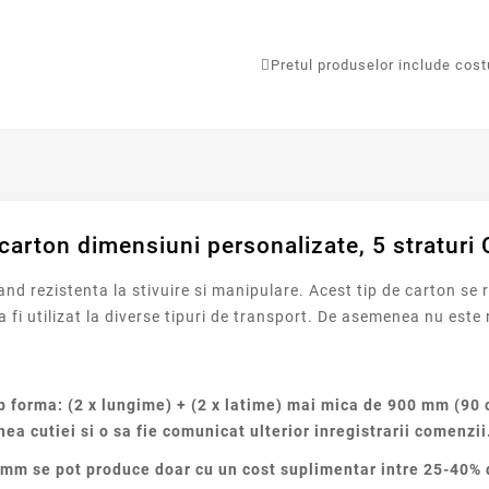
Pretul produselor include costur
 carton dimensiuni personalizate, 5 straturi 
d rezistenta la stivuire si manipulare. Acest tip de carton se
 a fi utilizat la diverse tipuri de transport. De asemenea nu este
 forma: (2 x lungime) + (2 x latime) mai mica de 900 mm (90 
nea cutiei si o sa fie comunicat ulterior inregistrarii comenzii
m se pot produce doar cu un cost suplimentar intre 25-40% di