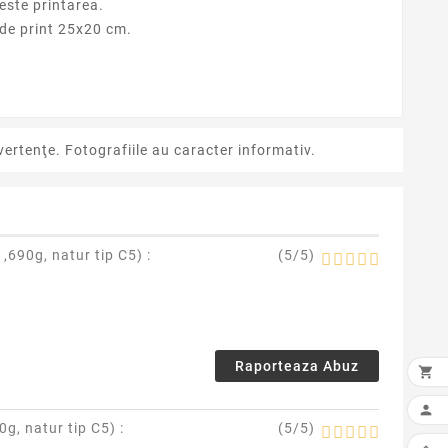
este printarea.
 de print 25x20 cm.
ertenţe. Fotografiile au caracter informativ.
 ,690g, natur tip C5
) :
(
5
/
5
)
Raporteaza Abuz


0g, natur tip C5
) :
(
5
/
5
)