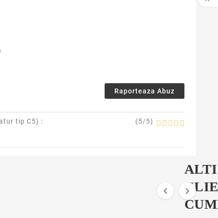

a
Raporteaza Abuz
atur tip C5
) :
(
5
/
5
)
ALTI
CLIE


CUM