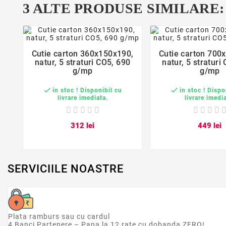
3 ALTE PRODUSE SIMILARE:
favorite_border
favorite_bord


Cutie carton 360x150x190,
Cutie carton 700
natur, 5 straturi CO5, 690
natur, 5 straturi
g/mp
g/mp


in stoc ! Disponibil cu
in stoc ! Dispo
livrare imediata.
livrare imedi
3
12
lei
4
49
lei
SERVICIILE NOASTRE
Plata ramburs sau cu cardul
4 Banci Partenere – Pana la 12 rate cu dobanda ZERO!