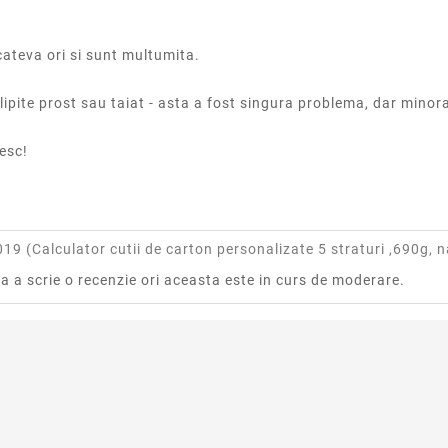
cateva ori si sunt multumita.
 lipite prost sau taiat - asta a fost singura problema, dar minor
esc!
019 (
Calculator cutii de carton personalizate 5 straturi ,690g, n
ra a scrie o recenzie ori aceasta este in curs de moderare.