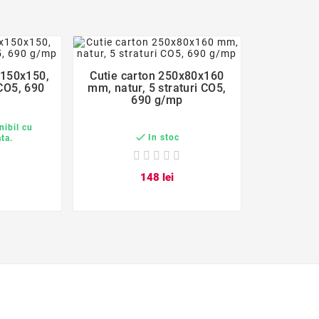
er
favorite_border

x150x150,
Cutie carton 250x80x160
 CO5, 690
mm, natur, 5 straturi CO5,
690 g/mp
nibil cu

In stoc
ata.
1
48
lei