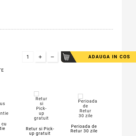
ADAUGA IN COS
TE
 cu
Perioada de
tie
Retur si Pick-
Retur 30 zile
up gratuit