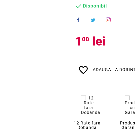

Disponibil
1
lei
00
favorite_border
ADAUGA LA DORIN
12 Rate fara
Produs
Dobanda
Garan