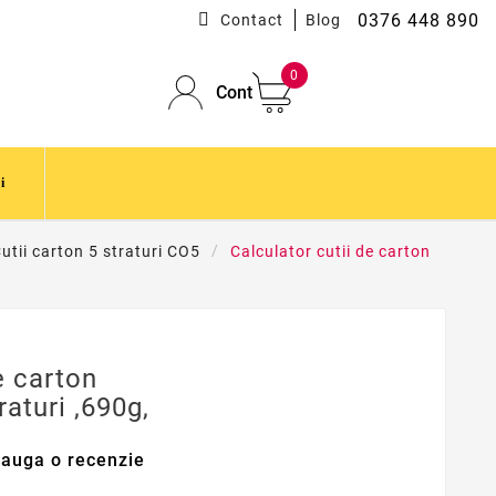
0376 448 890
Contact
Blog
0
Cont
i
utii carton 5 straturi CO5
Calculator cutii de carton
e carton
raturi ,690g,
auga o recenzie
TA-C5