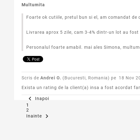
Multumita
Foarte ok cutiile, pretul bun si el, am comandat de 
Livrarea aprox 5 zile, cam 3-4% dintr-un lot au fost
Personalul foarte amabil. mai ales Simona, multum
Scris de
Andrei O.
(Bucuresti, Romania) pe
18 Nov 2
Exista un rating de la client(a) insa a fost acordat fa

Inapoi
1
2

Inainte