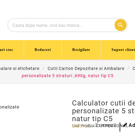
search
ari stoc
Reduceri
Resigilate
Suport client
lare si etichetare
Cutii Carton Depozitare si Ambalare
C
personalizate 5 straturi ,690g, natur tip C5
Calculator cutii d
personalizate 5 st
natur tip C5
3
recenzii
Ad
Cod Produs:
CUTPERSONALIZA