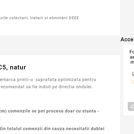
ile colectarii, tratarii si eliminarii DEEE
Acce
Fo
a
m
C5, natur
im
 remarca printr-o suprafata optimizata pentru
 recomandat sa fie indoit pe directia ondulei.
cm) comenzile se pot procesa doar cu stanta -
.
n totalul comenzii din cauza necesitatii dublei