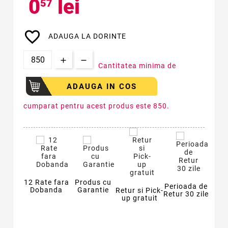
0
lei
57
favorite_border
ADAUGA LA DORINTE
Cantitatea minima de
ADAUGA IN COS
cumparat pentru acest produs este 850.
12 Rate fara
Produs cu
Perioada de
Dobanda
Garantie
Retur si Pick-
Retur 30 zile
up gratuit