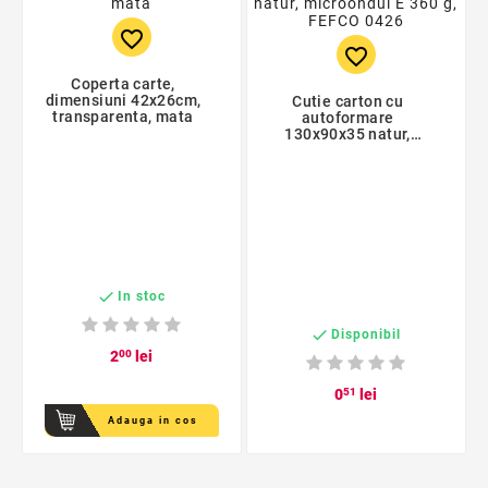
favorite_border
favorite_border
Coperta carte,
dimensiuni 42x26cm,
Cutie carton cu
transparenta, mata
autoformare
130x90x35 natur,
microondul E 360 g,
FEFCO 0426

In stoc

Disponibil
2
00
lei
0
51
lei
Adauga in cos