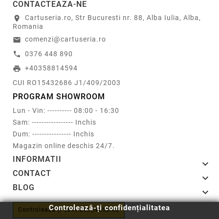
CONTACTEAZA-NE
Cartuseria.ro, Str Bucuresti nr. 88, Alba Iulia, Alba,
location_on
Romania
comenzi@cartuseria.ro
email
0376 448 890
call
+40358814594
print
CUI RO15432686 J1/409/2003
PROGRAM SHOWROOM
Lun - Vin: ---------- 08:00 - 16:30
Sam: ----------------- Inchis
Dum: ---------------- Inchis
Magazin online deschis 24/7.
INFORMATII

CONTACT

BLOG

Controlează-ți confidențialitatea
Controlează-ți confidențialitatea