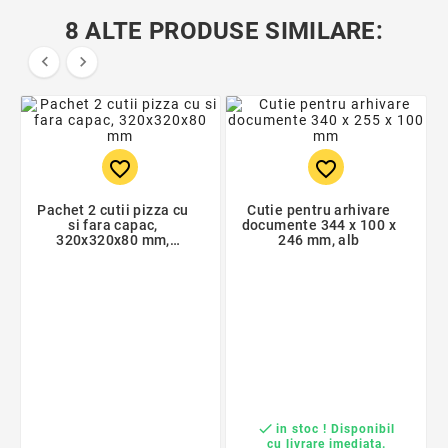
8 ALTE PRODUSE SIMILARE:


favorite_border
favorite_border
Pachet 2 cutii pizza cu
Cutie pentru arhivare
si fara capac,
documente 344 x 100 x
320x320x80 mm,
246 mm, alb
320x320x40 mm

in stoc ! Disponibil
cu livrare imediata.