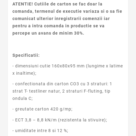
ATENTIE! Cutiile de carton se fac doar la
comanda, termenul de executie variaza si o sa fie
comunicat ulterior inregistrarii comenzii iar
pentru a intra comanda in productie se va
percepe un avans de minim 30%.
Specificatii:
- dimensiuni cutie 160x80x95 mm (lungime x latime
x inaltime);
- confectionata din carton CO3 cu 3 straturi: 1
strat T- testliner natur, 2 straturi F-fluting, tip
ondula C;
- greutate carton 420 g/mp;
- ECT 3,8 – 8,8 kN/m (rezistenta la stivuire);
- umiditate intre 8 si 12 %;