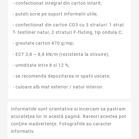
- confectionat integral din carton intarit;
- puteti scrie pe suport informatii utile;
- confectionat din carton CO3 cu 3 straturi: 1 strat
T- testliner natur, 2 straturi F-fluting, tip ondula C;
- greutate carton 470 g/mp;
- ECT 3,8 – 8,8 kN/m (rezistenta la stivuire);
- umiditate intre 8 si 12 %;
- se recomanda depozitarea in spatii uscate;
- culoare alb mat exterior / natur interior.
Informatiile sunt orientative si incercam sa pastram
acurateţea lor in acestă pagină. Rareori acestea pot
conţine inadvertenţe. Fotografiile au caracter
informativ.