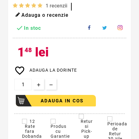
1
recenzii
Adauga o recenzie

In stoc
1
lei
48
favorite_border
ADAUGA LA DORINTE
ADAUGA IN COS