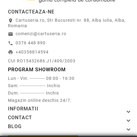
CONTACTEAZA-NE
Cartuseria.ro, Str Bucuresti nr. 88, Alba Iulia, Alba,
location_on
Romania
comenzi@cartuseria.ro
email
0376 448 890
call
+40358814594
print
CUI RO15432686 J1/409/2003
PROGRAM SHOWROOM
Lun - Vin: ---------- 08:00 - 16:30
Sam: ----------------- Inchis
Dum: ---------------- Inchis
Magazin online deschis 24/7.
INFORMATII

CONTACT

BLOG
