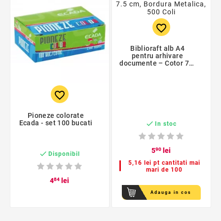
favorite_border
Biblioraft alb A4
pentru arhivare
documente – Cotor 7.5
cm, Bordura Metalica,
500 Coli
favorite_border
Pioneze colorate
Ecada - set 100 bucati

In stoc
5
90
lei

Disponibil
5,16 lei pt cantitati mai
mari de 100
4
84
lei
Adauga in cos