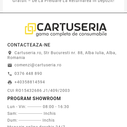
Gratuit – De La Preluare La Returnarea In Depozit!
CONTACTEAZA-NE
Cartuseria.ro, Str Bucuresti nr. 88, Alba Iulia, Alba,
location_on
Romania
comenzi@cartuseria.ro
email
0376 448 890
call
+40358814594
print
CUI RO15432686 J1/409/2003
PROGRAM SHOWROOM
Lun - Vin: ---------- 08:00 - 16:30
Sam: ----------------- Inchis
Dum: ---------------- Inchis
Magazin online deschis 24/7.