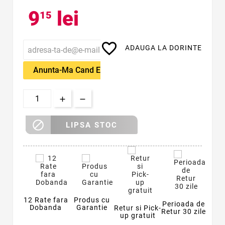
9
lei
15
favorite_border
ADAUGA LA DORINTE
Anunta-Ma Cand Este Disponibil

LIPSA STOC
12 Rate fara
Produs cu
Perioada de
Dobanda
Garantie
Retur si Pick-
Retur 30 zile
up gratuit