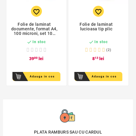
favorite_border
favorite_border
Folie de laminat
Folie de laminat
documente, format A4,
lucioasa tip plic
100 microni, set 100
coli


In stoc
In stoc
(2)
39
00
lei
8
13
lei
Adauga in cos
Adauga in cos
PLATA RAMBURS SAU CU CARDUL