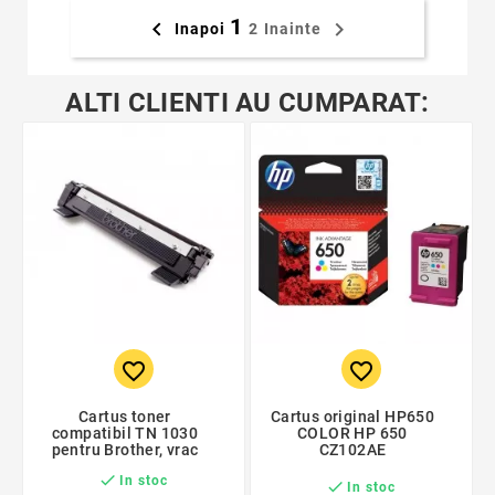
1


Inapoi
2
Inainte
ALTI CLIENTI AU CUMPARAT:
favorite_border
favorite_border
Cartus toner
Cartus original HP650
compatibil TN 1030
COLOR HP 650
pentru Brother, vrac
CZ102AE

In stoc

In stoc