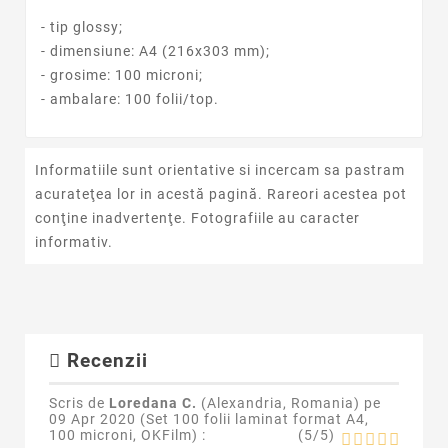
- tip glossy;
- dimensiune: A4 (216x303 mm);
- grosime: 100 microni;
- ambalare: 100 folii/top.
Informatiile sunt orientative si incercam sa pastram
acurateţea lor in acestă pagină. Rareori acestea pot
conţine inadvertenţe. Fotografiile au caracter
informativ.
Recenzii
Scris de
Loredana C.
(Alexandria, Romania) pe
09 Apr 2020 (
Set 100 folii laminat format A4,
100 microni, OKFilm
) :
(
5
/
5
)