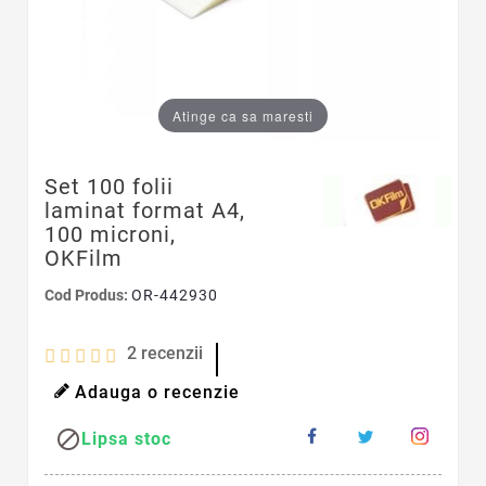
Atinge ca sa maresti
Set 100 folii
laminat format A4,
100 microni,
OKFilm
Cod Produs:
OR-442930
2
recenzii
Adauga o recenzie

Lipsa stoc