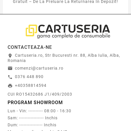
Gratuit – De La Preluare La Returnarea In Depozit!
CONTACTEAZA-NE
Cartuseria.ro, Str Bucuresti nr. 88, Alba Iulia, Alba,
location_on
Romania
comenzi@cartuseria.ro
email
0376 448 890
call
+40358814594
print
CUI RO15432686 J1/409/2003
PROGRAM SHOWROOM
Lun - Vin: ---------- 08:00 - 16:30
Sam: ----------------- Inchis
Dum: ---------------- Inchis