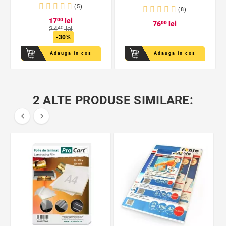
(5)
(8)
17
00
lei
76
00
lei
24
40
lei
-30%
Adauga in cos
Adauga in cos
2 ALTE PRODUSE SIMILARE:

