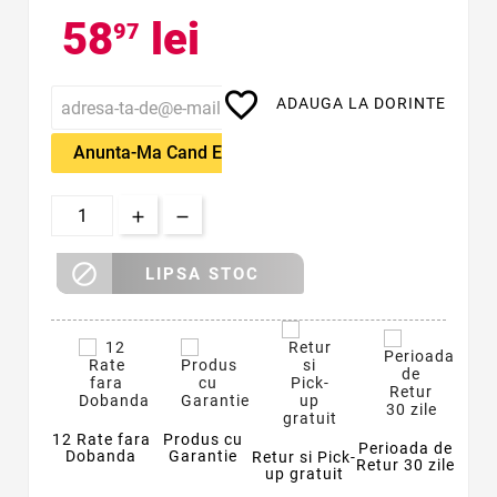
58
lei
97
favorite_border
ADAUGA LA DORINTE
Anunta-Ma Cand Este Disponibil

LIPSA STOC
12 Rate fara
Produs cu
Perioada de
Dobanda
Garantie
Retur si Pick-
Retur 30 zile
up gratuit