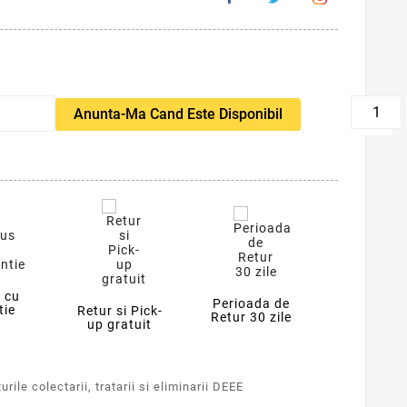
favorite_border
Anunta-Ma Cand Este Disponibil
 cu
Perioada de
tie
Retur si Pick-
Retur 30 zile
up gratuit
rile colectarii, tratarii si eliminarii DEEE