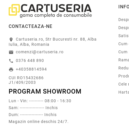
INF
Despr
CONTACTEAZA-NE
Desp
Sati
Cartuseria.ro, Str Bucuresti nr. 88, Alba
location_on
Cum 
Iulia, Alba, Romania
comenzi@cartuseria.ro
Cum 
email
Rama
0376 448 890
call
Redu
+40358814594
print
Prod
CUI RO15432686
J1/409/2003
Cele
PROGRAM SHOWROOM
Harta
Lun - Vin: ---------- 08:00 - 16:30
Sam: ----------------- Inchis
Dum: ---------------- Inchis
Magazin online deschis 24/7.