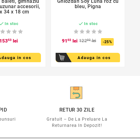
 baieti, gimnaziu
Ghiozdan Soy Luna roz cu


buzunar accesorii,
bleu, Pigna
pa
 x 34 x 18 cm


In stoc
In stoc
153
53
lei
91
02
lei
122
02
lei
-25%
Adauga in cos
Adauga in cos
PID
RETUR 30 ZILE
punsuri
Gratuit – De La Preluare La
Returnarea In Depozit!