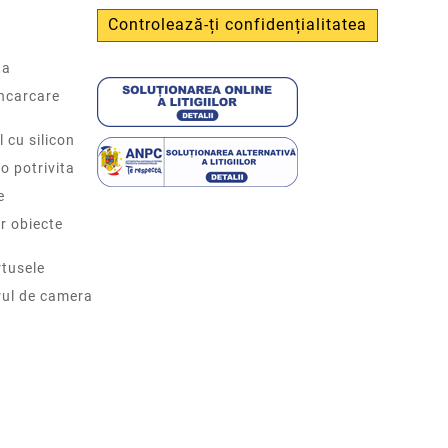
Controlează-ți confidențialitatea
ta
incarcare
l cu silicon
o potrivita
e
r obiecte
tusele
rul de camera