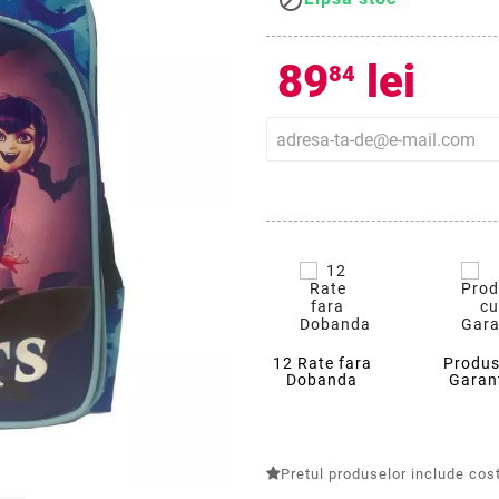

89
lei
84
12 Rate fara
Produs
Dobanda
Garan
Pretul produselor include costu