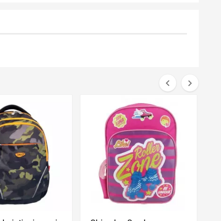


favorite_border
favorite_border