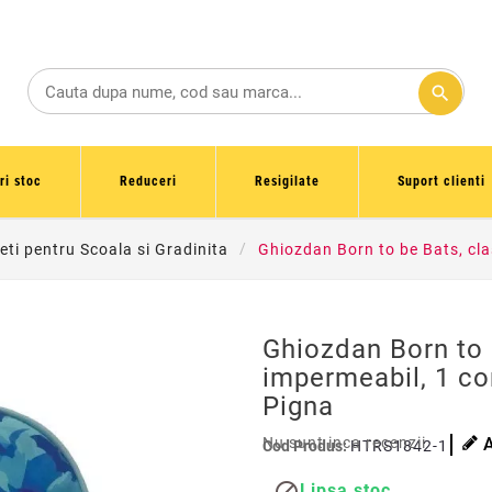
search
ri stoc
Reduceri
Resigilate
Suport clienti
eti pentru Scoala si Gradinita
Ghiozdan Born to be Bats, cl
Ghiozdan Born to 
impermeabil, 1 c
Pigna
Nu sunt inca recenzii
Cod Produs:
HTRS1842-1
Lipsa stoc