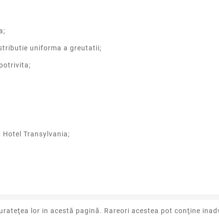
a;
stributie uniforma a greutatii;
potrivita;
 Hotel Transylvania;
urateţea lor in acestă pagină. Rareori acestea pot conţine inadv