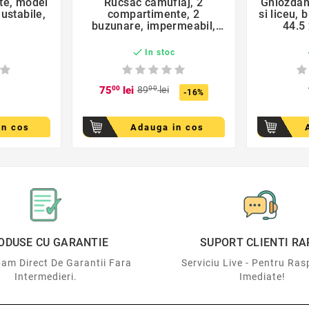
te, model
Rucsac camuflaj, 2
Ghiozdan

justabile,
compartimente, 2
si liceu, 
buzunare, impermeabil,
44.5
inchidere cu fermoar

c
In stoc
75
00
lei
89
00
lei
-16%
in cos
Adauga in cos
ODUSE CU GARANTIE
SUPORT CLIENTI RA
am Direct De Garantii Fara
Serviciu Live - Pentru Ras
Intermedieri.
Imediate!