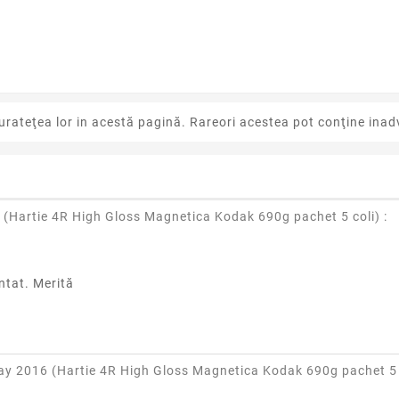
urateţea lor in acestă pagină. Rareori acestea pot conţine inadv
 (
Hartie 4R High Gloss Magnetica Kodak 690g pachet 5 coli
) :
ntat. Merită
ay 2016 (
Hartie 4R High Gloss Magnetica Kodak 690g pachet 5 