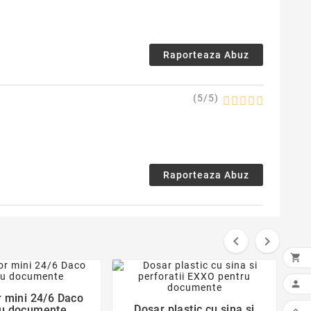
Raporteaza Abuz
(
5
/
5
)
Raporteaza Abuz


favorite_border

favorite_border


 mini 24/6 Daco

Dosar plastic cu sina si
ru documente
