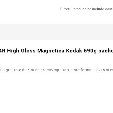
Pretul produselor include costur
 4R High Gloss Magnetica Kodak 690g pachet
u o greutate de 690 de grame/mp. Hartia are format 10x15 si es