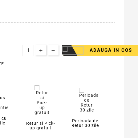
ADAUGA IN COS
TE
 cu
Perioada de
tie
Retur si Pick-
Retur 30 zile
up gratuit