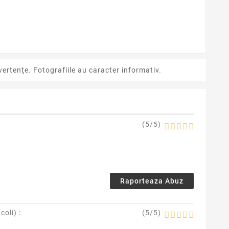
ertenţe. Fotografiile au caracter informativ.
(
5
/
5
)
Raporteaza Abuz
coli
) :
(
5
/
5
)