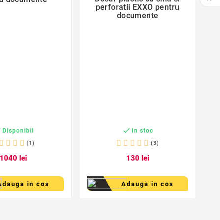
perforatii EXXO pentru
documente
Y


Disponibil
In stoc
(1)
(3)
10
40
lei
1
30
lei
Adauga in cos
Adauga in cos