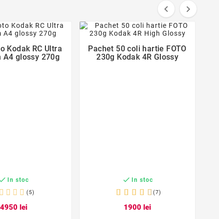


favorite_border
favorite_border


to Kodak RC Ultra
Pachet 50 coli hartie FOTO
 A4 glossy 270g
230g Kodak 4R Glossy


In stoc
In stoc
(5)
(7)
49
50
lei
19
00
lei