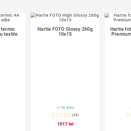
der
favorite_border

 termic
Hartie FOTO Glossy 260g
Hartie fo
 textile
10x15
Premium

c
In stoc
(24)
10
17
lei