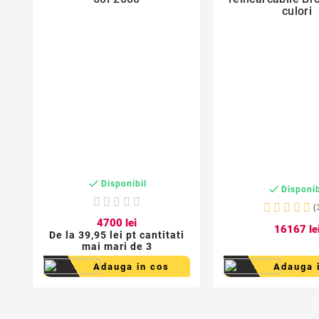
culori

Disponibil

Disponib
(
47
00
lei
161
67
le
De la
39,95 lei pt cantitati
mai mari de 3
Adauga in cos
Adauga 