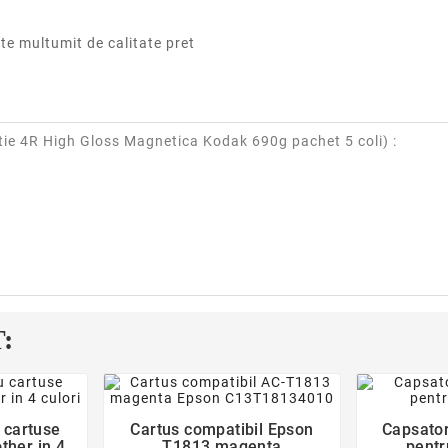
te multumit de calitate pret
tie 4R High Gloss Magnetica Kodak 690g pachet 5 coli
) :
:
der
favorite_border

 cartuse
Cartus compatibil Epson
Capsator
ther in 4
T1813 magenta
pent