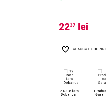
22
lei
37
favorite_border
ADAUGA LA DORIN
12 Rate fara
Produs
Dobanda
Garan