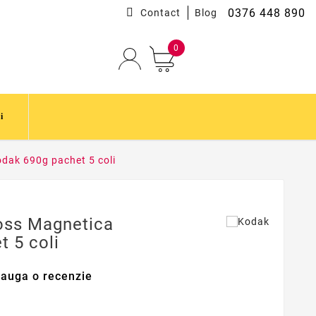
0376 448 890
Contact
Blog
0
i
dak 690g pachet 5 coli
loss Magnetica
 5 coli
auga o recenzie