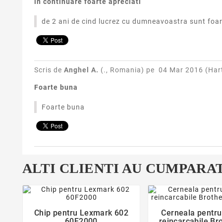
in continuare foarte apreciati
de 2 ani de cind lucrez cu dumneavoastra sunt foar
Scris de
Anghel A.
(., Romania) pe
04 Mar 2016 (
Har
Foarte buna
Foarte buna
ALTI CLIENTI AU CUMPARAT
favorite_border
favorite_bor


Chip pentru Lexmark 602
Cerneala pentru
60F2000
reincarcabile Bro