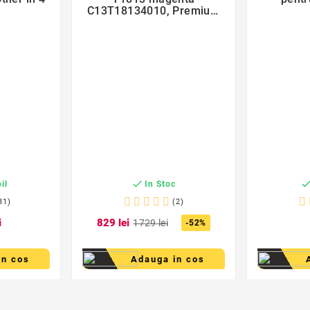
C13T18134010, Premium
Activejet, Garantie 5 ani

il
In Stoc
31)
(2)
i
8
29
lei
17
29
lei
-52%
in cos
Adauga in cos