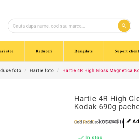
search
ari stoc
Reduceri
Resigilate
Suport client
duse foto
Hartie foto
Hartie 4R High Gloss Magnetica Ko
Hartie 4R High G
Kodak 690g pachet
3
recenzii
Ad
Cod Produs:
KODMAG10

In stoc