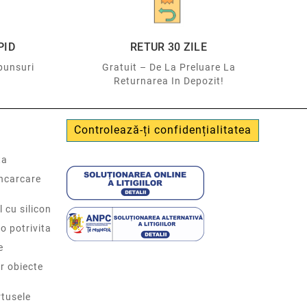
PID
RETUR 30 ZILE
punsuri
Gratuit – De La Preluare La
Returnarea In Depozit!
Controlează-ți confidențialitatea
ta
incarcare
l cu silicon
o potrivita
e
r obiecte
tusele