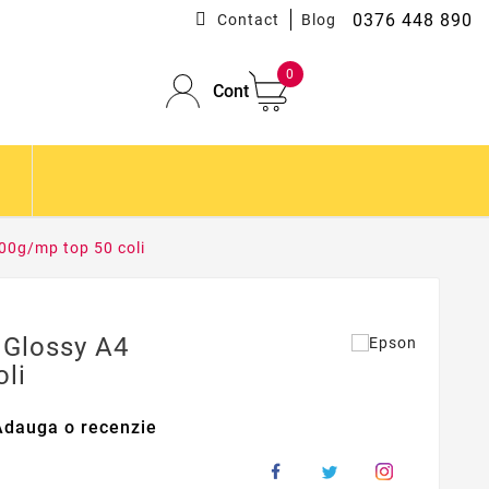
0376 448 890
Contact
Blog
0
Cont
00g/mp top 50 coli
 Glossy A4
li
Adauga o recenzie