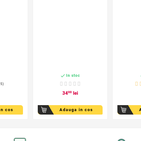

c
In stoc
(5)
34
00
lei
in cos
Adauga in cos