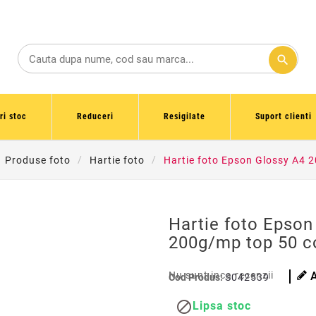
search
ri stoc
Reduceri
Resigilate
Suport clienti
Produse foto
Hartie foto
Hartie foto Epson Glossy A4 2
Hartie foto Epson
200g/mp top 50 co
Nu sunt inca recenzii
Cod Produs:
S042539

Lipsa stoc