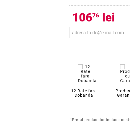
106
lei
76
12 Rate fara
Produs
Dobanda
Garan
Pretul produselor include costur