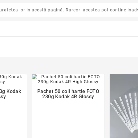
urateţea lor in acestă pagină. Rareori acestea pot conţine inadv
der
favorite_border
30g Kodak
Pachet 50 coli hartie FOTO

ssy
230g Kodak 4R Glossy