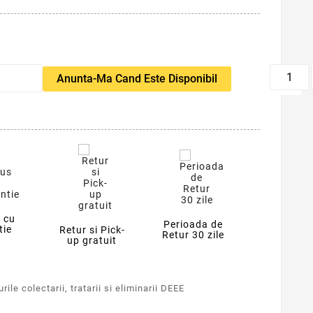
favorite_border
Anunta-Ma Cand Este Disponibil
 cu
Perioada de
tie
Retur si Pick-
Retur 30 zile
up gratuit
ile colectarii, tratarii si eliminarii DEEE