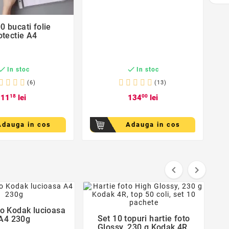
favorite_border
0 bucati folie

otectie A4


In stoc
In stoc
(6)
(13)
11
18
lei
134
00
lei
Adauga in cos
Adauga in cos


favorite_border
favorite_border
to Kodak lucioasa

Set 10 topuri hartie foto
A4 230g

Glossy, 230 g Kodak 4R,