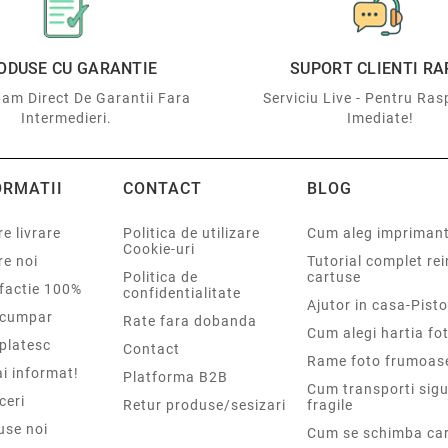
ODUSE CU GARANTIE
SUPORT CLIENTI RA
am Direct De Garantii Fara
Serviciu Live - Pentru Ras
Intermedieri.
Imediate!
ORMATII
CONTACT
BLOG
e livrare
Politica de utilizare
Cum aleg impriman
Cookie-uri
re noi
Tutorial complet re
Politica de
cartuse
sfactie 100%
confidentialitate
Ajutor in casa-Pisto
cumpar
Rate fara dobanda
Cum alegi hartia fot
platesc
Contact
Rame foto frumoas
i informat!
Platforma B2B
Cum transporti sigu
ceri
Retur produse/sesizari
fragile
use noi
Cum se schimba car