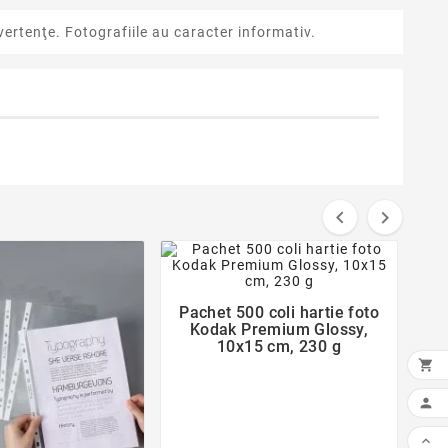
ertenţe. Fotografiile au caracter informativ.


favorite_border
Pachet 500 coli hartie foto

Kodak Premium Glossy,
10x15 cm, 230 g


