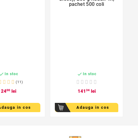
pachet 500 coli
1


In stoc
In stoc
(11)
24
00
lei
141
34
lei
Adauga in cos
Adauga in cos