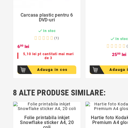
favorite_border
Carcasa plastic pentru 6

DVD-uri

In stoc
(1)

In sto
6
00
lei
5,10 lei pt cantitati mai mari
25
00
lei
de 3
Adauga in cos
Adauga 
8 ALTE PRODUSE SIMILARE:
favorite_border
favorite_bor
Folie printabila inkjet
Hartie foto Kodak


Snowflake sticker A4, 20
Premium A4 glo
coli