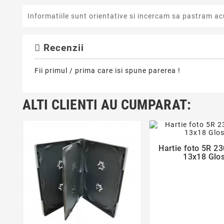
Informatiile sunt orientative si incercam sa pastram ac
Recenzii
Fii primul / prima care isi spune parerea !
ALTI CLIENTI AU CUMPARAT:
favorite_bor
Hartie foto 5R 2

13x18 Glo