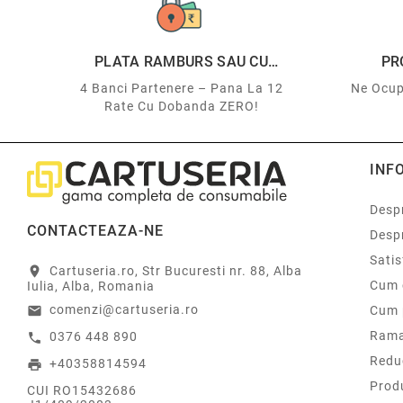
PLATA RAMBURS SAU CU
PR
CARDUL
4 Banci Partenere – Pana La 12
Ne Ocup
Rate Cu Dobanda ZERO!
INF
Despr
CONTACTEAZA-NE
Desp
Sati
Cartuseria.ro, Str Bucuresti nr. 88, Alba
location_on
Cum 
Iulia, Alba, Romania
comenzi@cartuseria.ro
Cum 
email
Rama
0376 448 890
call
Redu
+40358814594
print
Prod
CUI RO15432686