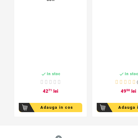


In stoc
In sto
42
71
lei
49
50
lei
Adauga in cos
Adauga 