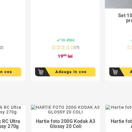
Set 10
pr

c
In stoc
(2)
(7)
19
00
lei
in cos
Adauga in cos
der
favorite_border
 RC Ultra
Hartie foto 200G Kodak A3
Hartie fo

ssy 270g
Glossy 20 Coli