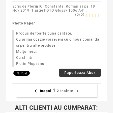
Scris de
Florin P.
(Constanta, Romania) pe
18
Nov 2019 (
Hartie FOTO Glossy 150g A4
) :
(
5
/
5
)
Photo Paper
Produs de foarte bună calitate.
Cu prima ocazie voi reveni cu o nouă comandă
și pentru alte produse
Mulțumesc.
Cu stimă
Florin Plopeanu
Raporteaza Abuz
1


Inapoi
2
Inainte
ALTI CLIENTI AU CUMPARAT: