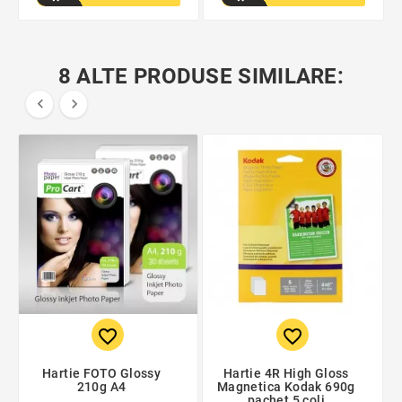
8 ALTE PRODUSE SIMILARE:


favorite_border
favorite_border
Hartie FOTO Glossy
Hartie 4R High Gloss
210g A4
Magnetica Kodak 690g
pachet 5 coli