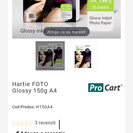
Atinge ca sa maresti
Hartie FOTO
Glossy 150g A4
Cod Produs:
H150A4
3
recenzii