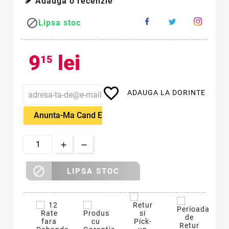
Adauga o recenzie

Lipsa stoc
9
lei
15
favorite_border
ADAUGA LA DORINTE
Anunta-Ma Cand Este Disponibil

LIPSA STOC