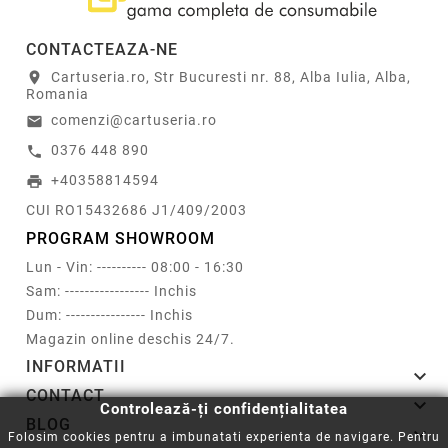
CONTACTEAZA-NE
Cartuseria.ro, Str Bucuresti nr. 88, Alba Iulia, Alba,
location_on
Romania
comenzi@cartuseria.ro
email
0376 448 890
call
+40358814594
print
CUI RO15432686 J1/409/2003
PROGRAM SHOWROOM
Lun - Vin: ---------- 08:00 - 16:30
Sam: ----------------- Inchis
Dum: ---------------- Inchis
Magazin online deschis 24/7.
INFORMATII

CONTACT

Controlează-ți confidențialitatea
BLOG

Folosim cookies pentru a imbunatati experienta de navigare. Pentru