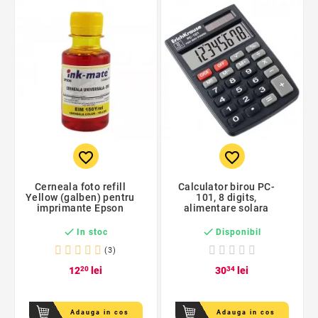
favorite_border
favorite_border
Cerneala foto refill
Calculator birou PC-
Yellow (galben) pentru
101, 8 digits,
imprimante Epson
alimentare solara


In stoc
Disponibil
(3)
12
20
lei
30
34
lei
Adauga in cos
Adauga in cos