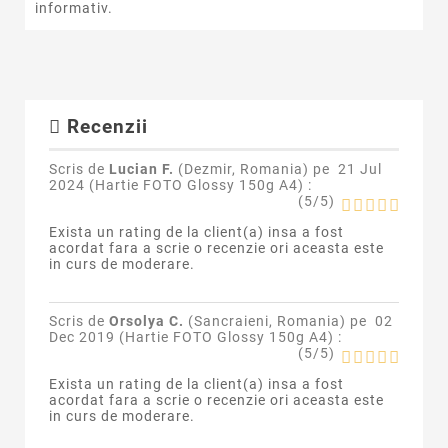
informativ.
Recenzii
Scris de
Lucian F.
(Dezmir, Romania) pe
21 Jul
2024 (
Hartie FOTO Glossy 150g A4
) :
(
5
/
5
)
Exista un rating de la client(a) insa a fost
acordat fara a scrie o recenzie ori aceasta este
in curs de moderare.
Scris de
Orsolya C.
(Sancraieni, Romania) pe
02
Dec 2019 (
Hartie FOTO Glossy 150g A4
) :
(
5
/
5
)
Exista un rating de la client(a) insa a fost
acordat fara a scrie o recenzie ori aceasta este
in curs de moderare.