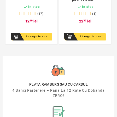


In stoc
In stoc
(17)
(3)
12
10
lei
22
37
lei
Adauga in cos
Adauga in cos
PLATA RAMBURS SAU CU CARDUL
4 Banci Partenere – Pana La 12 Rate Cu Dobanda
ZERO!