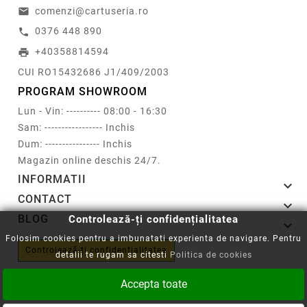
comenzi@cartuseria.ro
email
0376 448 890
call
+40358814594
print
CUI RO15432686 J1/409/2003
PROGRAM SHOWROOM
Lun - Vin: ---------- 08:00 - 16:30
Sam: ----------------- Inchis
Dum: ---------------- Inchis
Magazin online deschis 24/7.
INFORMATII

CONTACT

BLOG
Controlează-ți confidențialitatea

Folosim cookies pentru a imbunatati experienta de navigare. Pentru
Controlează-ți confidențialitatea
detalii te rugam sa citesti
Politica de cookies
Accepta toate