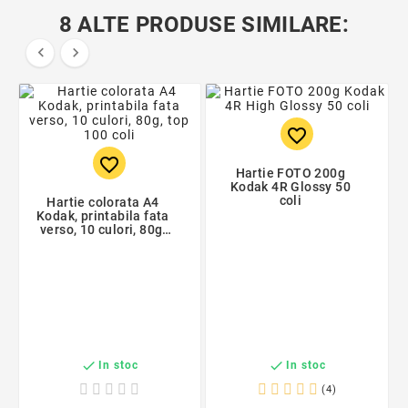
8 ALTE PRODUSE SIMILARE:


favorite_border
favorite_border
Hartie FOTO 200g
Kodak 4R Glossy 50
coli
Hartie colorata A4
Kodak, printabila fata
verso, 10 culori, 80g,
top 100 coli


In stoc
In stoc
(4)