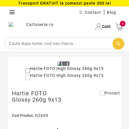
Transport GRATUIT la comenzi peste 300 lei
menu
Contact
Blog
0
Cont
search
Hartie FOTO
Glossy 260g 9x13
Cod Produs:
H2609