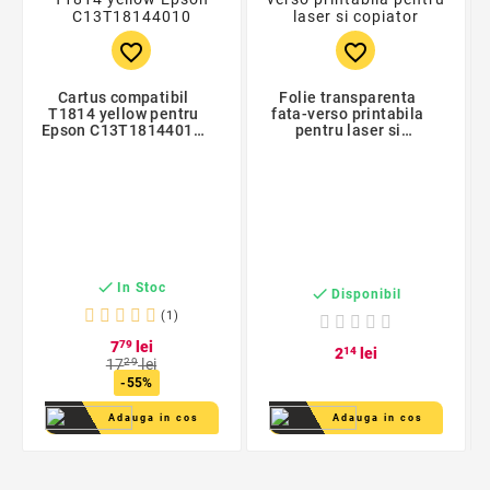
favorite_border
favorite_border
Cartus compatibil
Folie transparenta
T1814 yellow pentru
fata-verso printabila
Epson C13T18144010,
pentru laser si
Premium Activejet,
copiator
Garantie 5 ani

In Stoc

Disponibil
(1)
7
79
lei
2
14
lei
17
29
lei
-55%
Adauga in cos
Adauga in cos