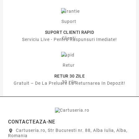
SUPORT CLIENTI RAPID
Serviciu Live - Pentru Raspunsuri Imediate!
RETUR 30 ZILE
Gratuit – De La Preluare La Returnarea In Depozit!
CONTACTEAZA-NE
Cartuseria.ro, Str Bucuresti nr. 88, Alba Iulia, Alba,
location_on
Romania