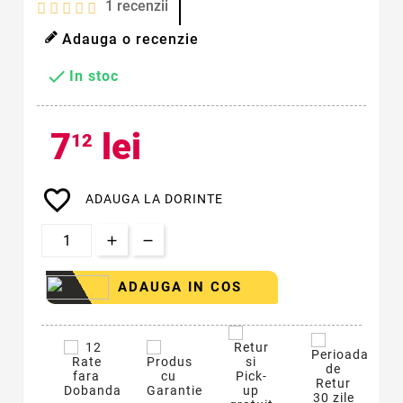
1
recenzii
Adauga o recenzie

In stoc
7
lei
12
favorite_border
ADAUGA LA DORINTE
ADAUGA IN COS