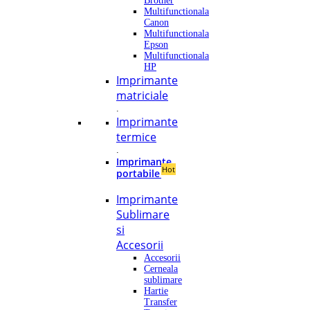
Brother
Multifunctionala
Canon
Multifunctionala
Epson
Multifunctionala
HP
Imprimante
matriciale
.
Imprimante
termice
.
Imprimante
Hot
portabile
Imprimante
Sublimare
si
Accesorii
Accesorii
Cerneala
sublimare
Hartie
Transfer