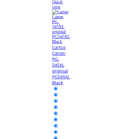
Quick
view
Cartus
Canon
PG-
545XL
original
PG545XL
Black