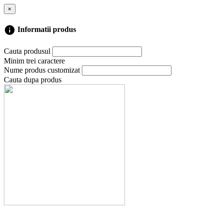
×
info
Informatii produs
Cauta produsul
Minim trei caractere
Nume produs customizat
Cauta dupa produs