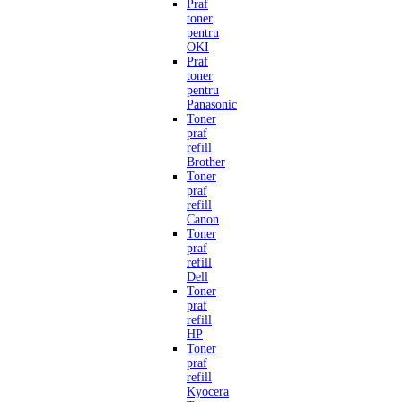
Praf
toner
pentru
OKI
Praf
toner
pentru
Panasonic
Toner
praf
refill
Brother
Toner
praf
refill
Canon
Toner
praf
refill
Dell
Toner
praf
refill
HP
Toner
praf
refill
Kyocera