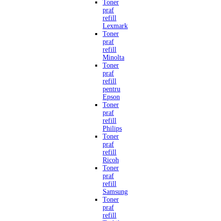
Toner
praf
refill
Lexmark
Toner
praf
refill
Minolta
Toner
praf
refill
pentru
Epson
Toner
praf
refill
Philips
Toner
praf
refill
Ricoh
Toner
praf
refill
Samsung
Toner
praf
refill