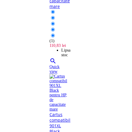
capacitate
mare
(1)
110,83 lei
Lipsa
stoc

Quick
view
Cartus
compatibil
901XL
Black