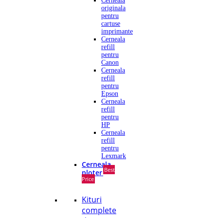
Cerneala
originala
pentru
cartuse
imprimante
Cerneala
refill
pentru
Canon
Cerneala
refill
pentru
Epson
Cerneala
refill
pentru
HP
Cerneala
refill
pentru
Lexmark
Cerneala
Best
ploter
Price
Kituri
complete