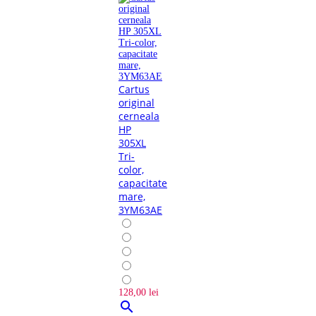
Cartus
original
cerneala
HP
305XL
Tri-
color,
capacitate
mare,
3YM63AE
128,00 lei
