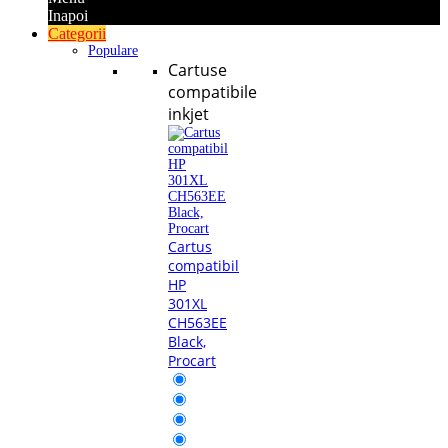
Inapoi
Categorii
Populare
Cartuse
compatibile
inkjet
Cartus
compatibil
HP
301XL
CH563EE
Black,
Procart