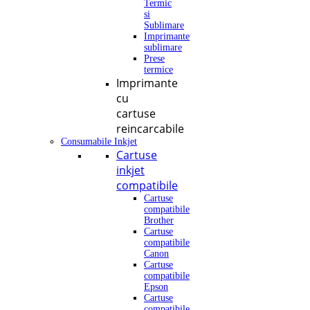
Termic
si
Sublimare
Imprimante
sublimare
Prese
termice
Imprimante
cu
cartuse
reincarcabile
Consumabile Inkjet
Cartuse
inkjet
compatibile
Cartuse
compatibile
Brother
Cartuse
compatibile
Canon
Cartuse
compatibile
Epson
Cartuse
compatibile