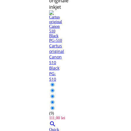
originale
inkjet
Cartus
original
Canon
510
Black
PG-
510
(9)
111,00 lei

Quick