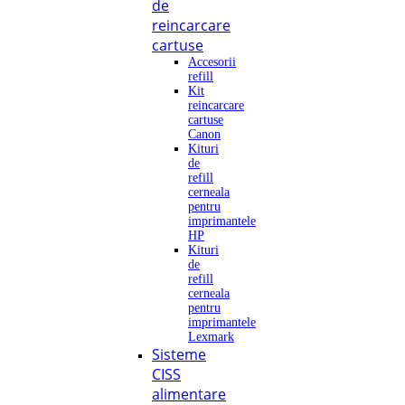
de
reincarcare
cartuse
Accesorii
refill
Kit
reincarcare
cartuse
Canon
Kituri
de
refill
cerneala
pentru
imprimantele
HP
Kituri
de
refill
cerneala
pentru
imprimantele
Lexmark
Sisteme
CISS
alimentare