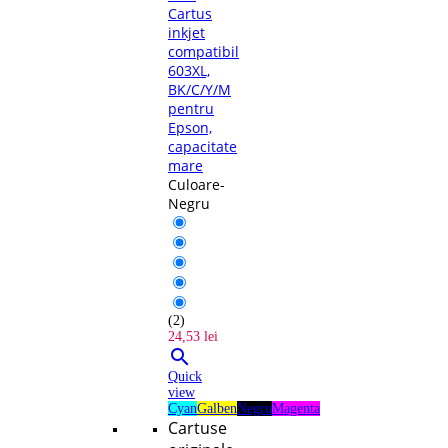
Cartus
inkjet
compatibil
603XL,
BK/C/Y/M
pentru
Epson,
capacitate
mare
Culoare-
Negru
(2)
24,53 lei

Quick
view
Cyan
Galben
Negru
Magenta
Cartuse