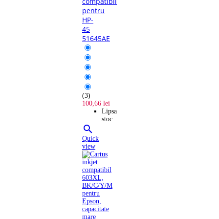
compatibil
pentru
HP-
45
51645AE
(3)
100,66 lei
Lipsa
stoc

Quick
view