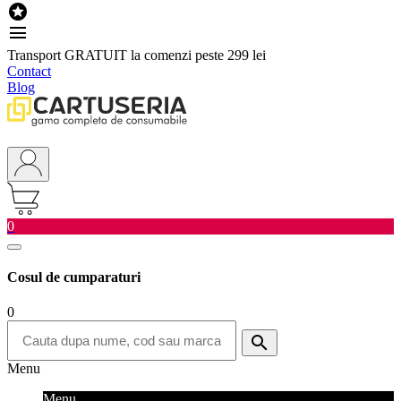

menu
Transport GRATUIT la comenzi peste 299 lei
Contact
Blog
0
Cosul de cumparaturi
0
search
Menu
Menu