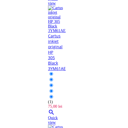
view
Cartus
inkjet
original
HP
305
Black
3YM61AE
(1)
75,00 lei

Quick
view