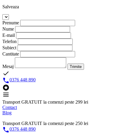
Salveaza
Prenume
Nume
E-mail
Telefon
Subiect
Cantitate
Mesaj
Trimite
done

0376 448 890

menu
Transport GRATUIT la comenzi peste 299 lei
Contact
Blog
Transport GRATUIT la comenzi peste 250 lei

0376 448 890