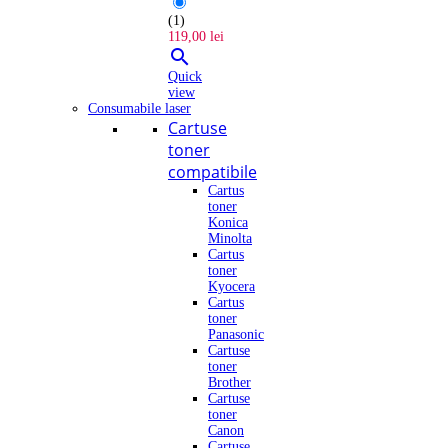
(1)
119,00 lei

Quick
view
Consumabile laser
Cartuse
toner
compatibile
Cartus
toner
Konica
Minolta
Cartus
toner
Kyocera
Cartus
toner
Panasonic
Cartuse
toner
Brother
Cartuse
toner
Canon
Cartuse