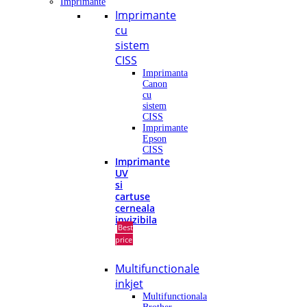
Imprimante
Imprimante
cu
sistem
CISS
Imprimanta
Canon
cu
sistem
CISS
Imprimante
Epson
CISS
Imprimante
UV
si
cartuse
cerneala
invizibila
Best
price
Multifunctionale
inkjet
Multifunctionala