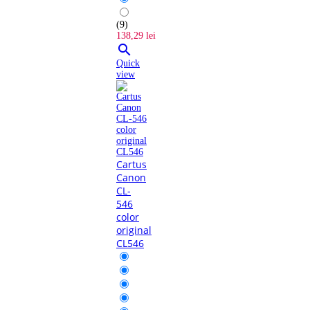
(9)
138,29 lei

Quick
view
Cartus
Canon
CL-
546
color
original
CL546