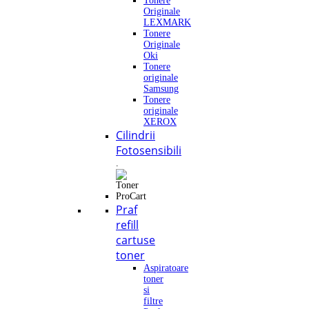
Tonere
Originale
LEXMARK
Tonere
Originale
Oki
Tonere
originale
Samsung
Tonere
originale
XEROX
Cilindrii
Fotosensibili
.
Praf
refill
cartuse
toner
Aspiratoare
toner
si
filtre