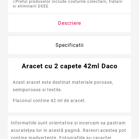
Pretul produselor include costurile colectarii, tratarii
si eliminarii DEEE
Descriere
Specificatii
Aracet cu 2 capete 42ml Daco
Acest aracet este destinat materiale poroase,
semiporoase si textile.
Flaconul contine 42 ml de aracet.
Informatiile sunt orientative si incercam sa pastram
acurateţea lor in acestă pagină. Rareori acestea pot
conţine inadvertenţe. Fotografiile au caracter