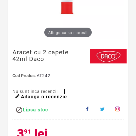
Atinge ca sa maresti
Aracet cu 2 capete
42ml Daco
Cod Produs:
AT242
Nu sunt inca recenzii
Adauga o recenzie

Lipsa stoc
3
lei
91