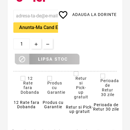
favorite_border
ADAUGA LA DORINTE
Anunta-Ma Cand Este Disponibil

LIPSA STOC
12 Rate fara
Produs cu
Perioada de
Dobanda
Garantie
Retur si Pick-
Retur 30 zile
up gratuit