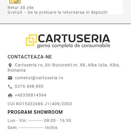
Retur 30 zile
Gratuit – De la preluare la returnarea in depozit!
CONTACTEAZA-NE
Cartuseria.ro, Str Bucuresti nr. 88, Alba Iulia, Alba,
location_on
Romania
comenzi@cartuseria.ro
email
0376 448 890
call
+40358814594
print
CUI RO15432686 J1/409/2003
PROGRAM SHOWROOM
Lun - Vin: ---------- 08:00 - 16:30
Sam: ----------------- Inchis