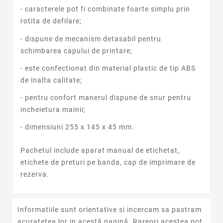
- caracterele pot fi combinate foarte simplu prin
rotita de defilare;
- dispune de mecanism detasabil pentru
schimbarea capului de printare;
- este confectionat din material plastic de tip ABS
de inalta calitate;
- pentru confort manerul dispune de snur pentru
incheietura mainii;
- dimensiuni 255 x 145 x 45 mm.
Pachetul include aparat manual de etichetat,
etichete de preturi pe banda, cap de imprimare de
rezerva.
Informatiile sunt orientative si incercam sa pastram
acurateţea lor in acestă pagină. Rareori acestea pot