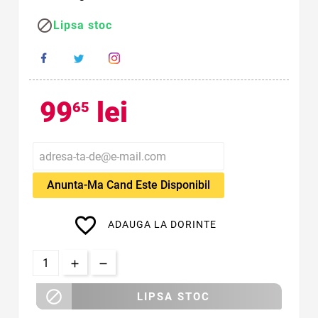

Lipsa stoc
99
lei
65
Anunta-Ma Cand Este Disponibil
favorite_border
ADAUGA LA DORINTE

LIPSA STOC