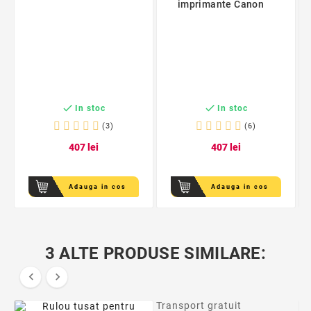
imprimante Canon


In stoc
In stoc
(3)
(6)
4
07
lei
4
07
lei
Adauga in cos
Adauga in cos
3 ALTE PRODUSE SIMILARE:


Transport gratuit