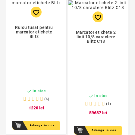
favorite_border
favorite_border
Rulou tusat pentru
marcator etichete
Marcator etichete 2
Blitz
linii 10/8 caractere
Blitz C18

In stoc

In stoc
(6)
(1)
12
20
lei
596
87
lei
Adauga in cos
Adauga in cos