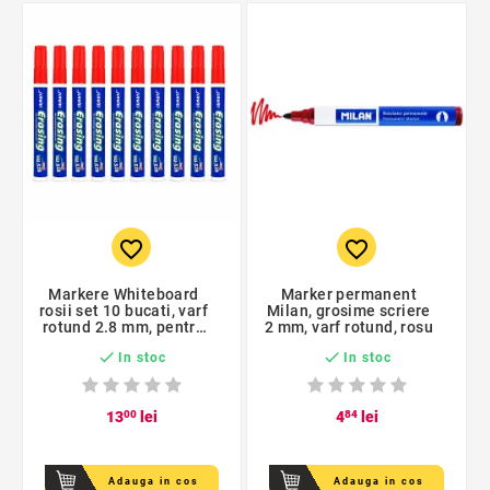
favorite_border
favorite_border
Markere Whiteboard
Marker permanent
rosii set 10 bucati, varf
Milan, grosime scriere
rotund 2.8 mm, pentru
2 mm, varf rotund, rosu
sedinte si training


In stoc
In stoc
13
00
lei
4
84
lei
Adauga in cos
Adauga in cos