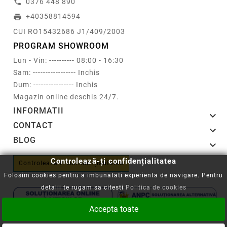
0376 448 890
call
+40358814594
print
CUI RO15432686 J1/409/2003
PROGRAM SHOWROOM
Lun - Vin: ---------- 08:00 - 16:30
Sam: ----------------- Inchis
Dum: ---------------- Inchis
Magazin online deschis 24/7.
INFORMATII

CONTACT

BLOG

Controlează-ți confidențialitatea
Controlează-ți confidențialitatea
Folosim cookies pentru a imbunatati experienta de navigare. Pentru
detalii te rugam sa citesti
Politica de cookies
Accepta toate