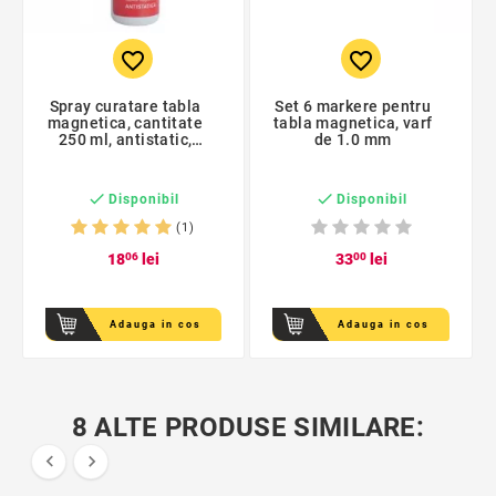
favorite_border
favorite_border
Spray curatare tabla
Set 6 markere pentru
magnetica, cantitate
tabla magnetica, varf
250 ml, antistatic,
de 1.0 mm
curatare usoara, Daco


Disponibil
Disponibil
(1)
18
06
lei
33
00
lei
Adauga in cos
Adauga in cos
8 ALTE PRODUSE SIMILARE:

