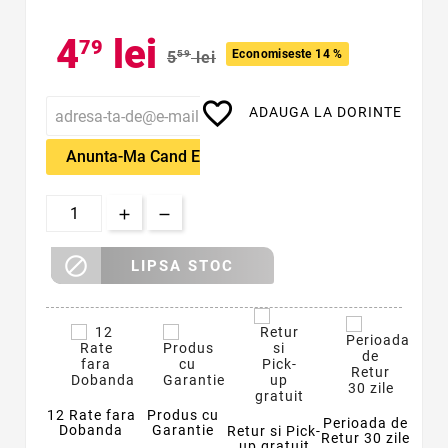
4
lei
79
Economiseste 14 %
5
59
lei
favorite_border
ADAUGA LA DORINTE
Anunta-Ma Cand Este Disponibil

LIPSA STOC
12 Rate fara
Produs cu
Perioada de
Dobanda
Garantie
Retur si Pick-
Retur 30 zile
up gratuit