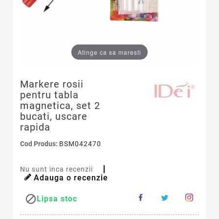
Atinge ca sa maresti
Markere rosii
pentru tabla
magnetica, set 2
bucati, uscare
rapida
Cod Produs:
BSM042470
Nu sunt inca recenzii
Adauga o recenzie

Lipsa stoc