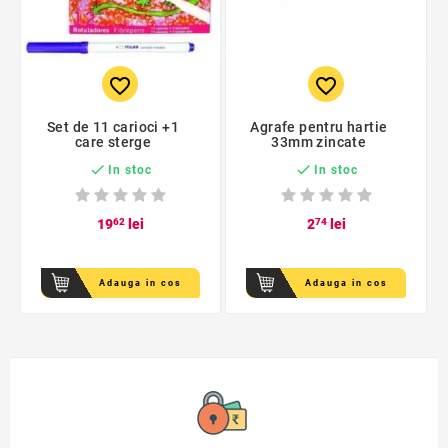
favorite_border
favorite_border
Set de 11 carioci +1
Agrafe pentru hartie
care sterge
33mm zincate


In stoc
In stoc
19
62
lei
2
74
lei
Adauga in cos
Adauga in cos