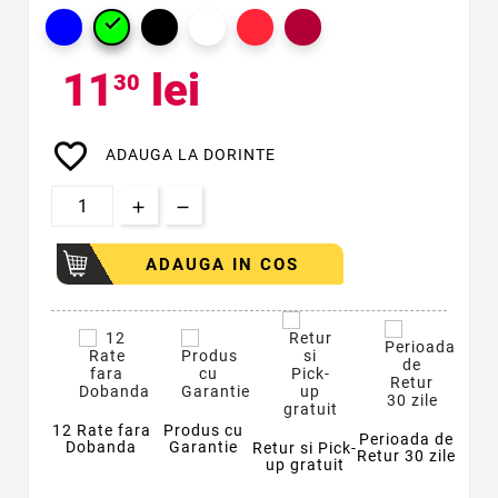

11
lei
30
favorite_border
ADAUGA LA DORINTE
ADAUGA IN COS
12 Rate fara
Produs cu
Perioada de
Dobanda
Garantie
Retur si Pick-
Retur 30 zile
up gratuit