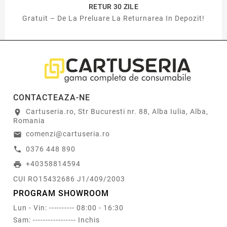
RETUR 30 ZILE
Gratuit – De La Preluare La Returnarea In Depozit!
CONTACTEAZA-NE
Cartuseria.ro, Str Bucuresti nr. 88, Alba Iulia, Alba,
location_on
Romania
comenzi@cartuseria.ro
email
0376 448 890
call
+40358814594
print
CUI RO15432686 J1/409/2003
PROGRAM SHOWROOM
Lun - Vin: ---------- 08:00 - 16:30
Sam: ----------------- Inchis