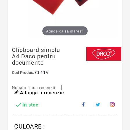
Atinge ca sa maresti
Clipboard simplu
A4 Daco pentru
documente
Cod Produs:
CL11V
Nu sunt inca recenzii
Adauga o recenzie

In stoc
CULOARE :