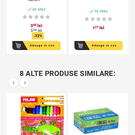

In stoc

In stoc
3
48
lei
1
27
lei
5
08
lei
-32%
Adauga in cos
Adauga in cos
8 ALTE PRODUSE SIMILARE:

