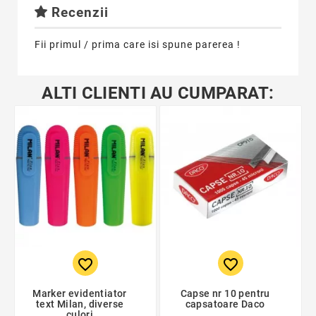
Recenzii
Fii primul / prima care isi spune parerea !
ALTI CLIENTI AU CUMPARAT:
favorite_border
favorite_border
Marker evidentiator
Capse nr 10 pentru
text Milan, diverse
capsatoare Daco
culori