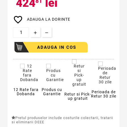
424
lei
81
favorite_border
ADAUGA LA DORINTE
ADAUGA IN COS
12 Rate fara
Produs cu
Perioada de
Dobanda
Garantie
Retur si Pick-
Retur 30 zile
up gratuit
Pretul produselor include costurile colectarii, tratarii
si eliminarii DEEE