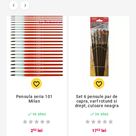


La Reducere!
favorite_border
favorite_border
Pensula seria 101
Set 6 pensule par de
Milan
capra, varf rotund si
drept, culoare neagra


In stoc
In stoc
2
52
lei
17
22
lei