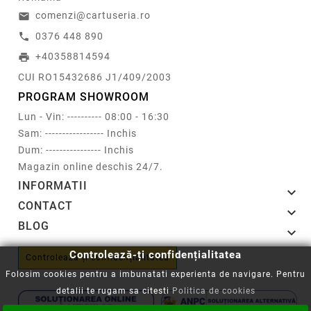
comenzi@cartuseria.ro
email
0376 448 890
call
+40358814594
print
CUI RO15432686 J1/409/2003
PROGRAM SHOWROOM
Lun - Vin: ---------- 08:00 - 16:30
Sam: ----------------- Inchis
Dum: ---------------- Inchis
Magazin online deschis 24/7.
INFORMATII

CONTACT

BLOG

Controlează-ți confidențialitatea
Controlează-ți confidențialitatea
Folosim cookies pentru a imbunatati experienta de navigare. Pentru
detalii te rugam sa citesti
Politica de cookies