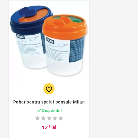
favorite_border
Pahar pentru spalat pensule Milan

Disponibil
15
49
lei