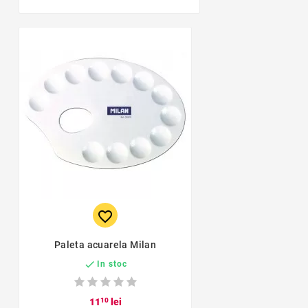
favorite_border
Paleta acuarela Milan

In stoc
11
10
lei