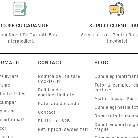
ODUSE CU GARANTIE
SUPORT CLIENTI RA
am Direct De Garantii Fara
Serviciu Live - Pentru Ras
Intermedieri.
Imediate!
ORMATII
CONTACT
BLOG
e livrare
Politica de utilizare
Cum aleg impriman
Cookie-uri
re noi
Tutorial complet re
Politica de
cartuse
sfactie 100%
confidentialitate
Ajutor in casa-Pisto
cumpar
Rate fara dobanda
Cum alegi hartia fot
platesc
Contact
Rame foto frumoas
i informat!
Platforma B2B
Cum transporti sigu
ceri
Retur produse/sesizari
fragile
use noi