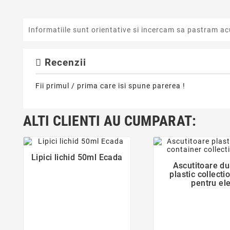
Informatiile sunt orientative si incercam sa pastram ac
Recenzii
Fii primul / prima care isi spune parerea !
ALTI CLIENTI AU CUMPARAT:
favorite_border
favorite_bor
Lipici lichid 50ml Ecada

Ascutitoare du

plastic collecti
pentru ele