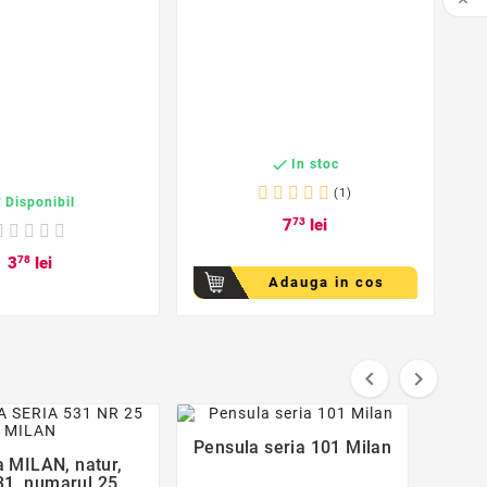

f

In stoc
(1)

Disponibil
7
73
lei
3
78
lei
Adauga in cos


favorite_border
favorite_border
La Reducere!
Pensula seria 101 Milan

 MILAN, natur,

31, numarul 25,