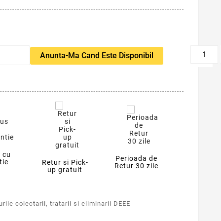
favorite_border
Anunta-Ma Cand Este Disponibil
 cu
Perioada de
tie
Retur si Pick-
Retur 30 zile
up gratuit
ile colectarii, tratarii si eliminarii DEEE