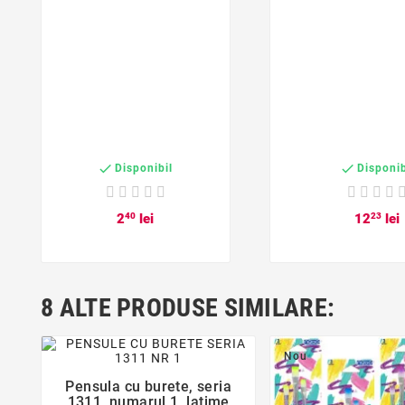


Disponibil
Disponib
2
40
lei
12
23
lei
8 ALTE PRODUSE SIMILARE:
favorite_border
Nou
Pensula cu burete, seria

1311, numarul 1, latime