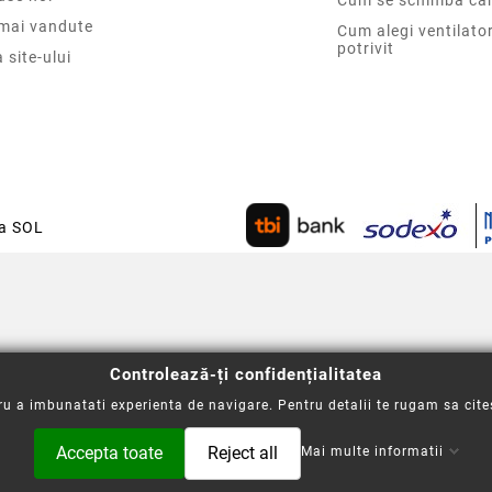
Cum se schimba car
 mai vandute
Cum alegi ventilato
potrivit
 site-ului
ca SOL
Controlează-ți confidențialitatea
u a imbunatati experienta de navigare. Pentru detalii te rugam sa cite
Accepta toate
Reject all
Mai multe informatii