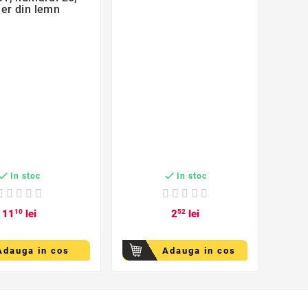
er din lemn
P
r


In stoc
In stoc
11
10
lei
2
52
lei
Adauga in cos
Adauga in cos