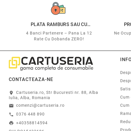
PLATA RAMBURS SAU CU
PR
CARDUL
4 Banci Partenere – Pana La 12
Ne Ocup
Rate Cu Dobanda ZERO!
INF
Despr
CONTACTEAZA-NE
Desp
Sati
Cartuseria.ro, Str Bucuresti nr. 88, Alba
location_on
Cum 
Iulia, Alba, Romania
comenzi@cartuseria.ro
Cum 
email
Rama
0376 448 890
call
Redu
+40358814594
print
Prod