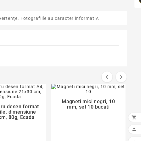
ertenţe. Fotografiile au caracter informativ.


favorite_border
favorite_border
Magneti mici negri, 10

tru desen format
mm, set 10 bucati

file, dimensiune
cm, 80g, Ecada

