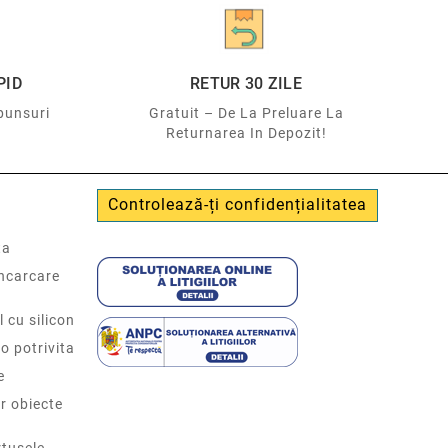
PID
RETUR 30 ZILE
punsuri
Gratuit – De La Preluare La
Returnarea In Depozit!
Controlează-ți confidențialitatea
ta
incarcare
l cu silicon
o potrivita
e
r obiecte