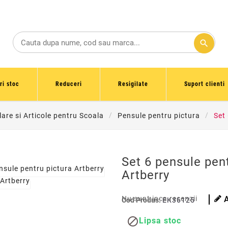
search
ri stoc
Reduceri
Resigilate
Suport clienti
lare si Articole pentru Scoala
Pensule pentru pictura
Set
Set 6 pensule pent
Artberry
Nu sunt inca recenzii
Cod Produs:
EK36125

Lipsa stoc