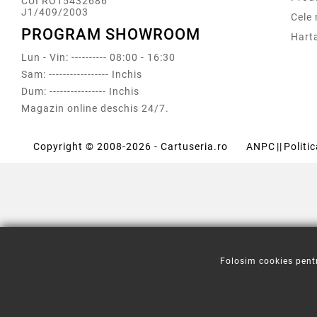
CUI RO15432686
J1/409/2003
Cele
PROGRAM SHOWROOM
Harta
Lun - Vin: ---------- 08:00 - 16:30
Sam: ----------------- Inchis
Dum: ---------------- Inchis
Magazin online deschis 24/7.
Copyright © 2008-2026 - Cartuseria.ro
ANPC
||
Politi
Folosim cookies pentr