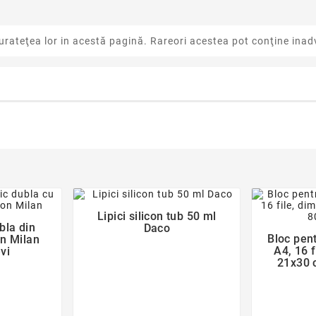
urateţea lor in acestă pagină. Rareori acestea pot conţine inadv
favorite_border
der
Lipici silicon tub 50 ml

bla din
Daco
Bloc pen
on Milan
A4, 16 
vi
21x30 