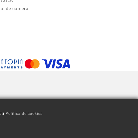
tusele
rul de camera
sti
Politica de cookies