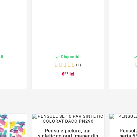

il
Disponibil
(1)
6
51
lei
favorite_border
Pensule pictura, par
Pensula

sintetic colorat, maner din
seria 5