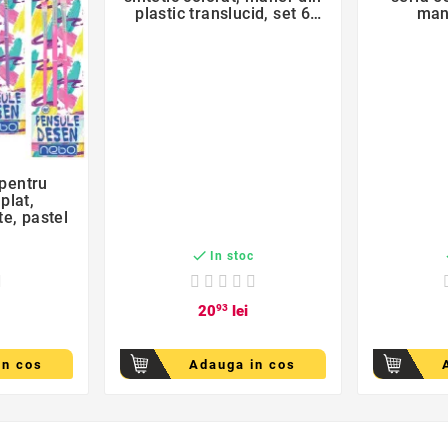
plastic translucid, set 6
man
bucati
der
 pentru
 plat,
te, pastel

c
In stoc
20
93
lei
in cos
Adauga in cos