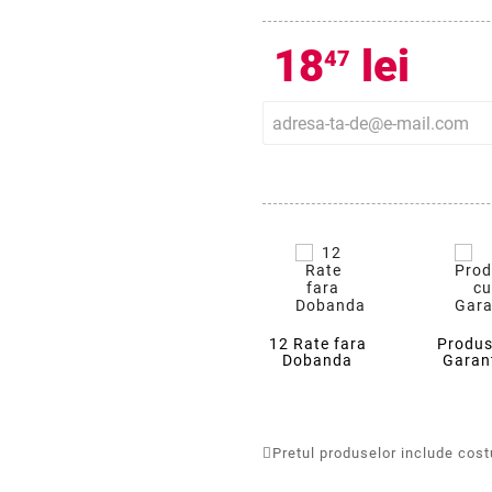
18
lei
47
12 Rate fara
Produs
Dobanda
Garan
Pretul produselor include costur