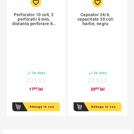
favorite_border
favorite_border
Perforator 10 coli, 2
Capsator 24/6,
perforatii 6 mm,
capacitate 30 coli
distanta perforare 80
hartie, negru
mm


In stoc
In stoc
17
00
lei
20
00
lei
Adauga in cos
Adauga in cos