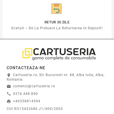
RETUR 30 ZILE
Gratuit – De La Preluare La Returnarea In Depozit!
CONTACTEAZA-NE
Cartuseria.ro, Str Bucuresti nr. 88, Alba Iulia, Alba,
location_on
Romania
comenzi@cartuseria.ro
email
0376 448 890
call
+40358814594
print
CUI RO15432686 J1/409/2003