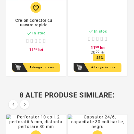
favorite_border
Creion corector cu
uscare rapida

In stoc

In stoc
11
00
lei
11
40
lei
20
00
lei
-45%
Adauga in cos
Adauga in cos
8 ALTE PRODUSE SIMILARE:

