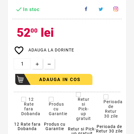

In stoc
52
lei
00
favorite_border
ADAUGA LA DORINTE
ADAUGA IN COS
12 Rate fara
Produs cu
Perioada de
Dobanda
Garantie
Retur si Pick-
Retur 30 zile
up gratuit