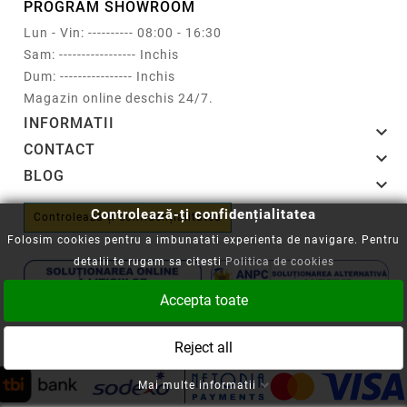
PROGRAM SHOWROOM
Lun - Vin: ---------- 08:00 - 16:30
Sam: ----------------- Inchis
Dum: ---------------- Inchis
Magazin online deschis 24/7.
INFORMATII

CONTACT

BLOG

Controlează-ți confidențialitatea
Controlează-ți confidențialitatea
Folosim cookies pentru a imbunatati experienta de navigare. Pentru
detalii te rugam sa citesti
Politica de cookies
Accepta toate
Copyright © 2008-2026 - Cartuseria.ro
Reject all
ANPC
||
Politica SOL
Mai multe informatii