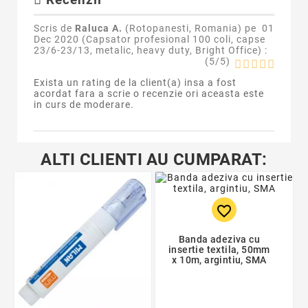
Recenzii
Scris de
Raluca A.
(Rotopanesti, Romania) pe
01
Dec 2020 (
Capsator profesional 100 coli, capse
23/6-23/13, metalic, heavy duty, Bright Office
) :
(
5
/
5
)
Exista un rating de la client(a) insa a fost
acordat fara a scrie o recenzie ori aceasta este
in curs de moderare.
ALTI CLIENTI AU CUMPARAT:
favorite_border
Banda adeziva cu
insertie textila, 50mm
x 10m, argintiu, SMA