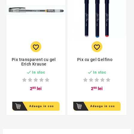
favorite_border
favorite_border
Pix transparent cu gel
Pix cu gel Gelfino
Erich Krause


In stoc
In stoc
2
85
lei
2
90
lei
Adauga in cos
Adauga in cos