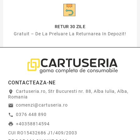
RETUR 30 ZILE
Gratuit – De La Preluare La Returnarea In Depozit!
CONTACTEAZA-NE
Cartuseria.ro, Str Bucuresti nr. 88, Alba Iulia, Alba,
location_on
Romania
comenzi@cartuseria.ro
email
0376 448 890
call
+40358814594
print
CUI RO15432686 J1/409/2003