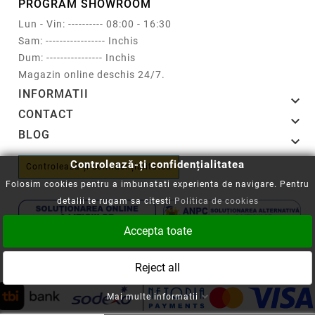
PROGRAM SHOWROOM
Lun - Vin: ---------- 08:00 - 16:30
Sam: ----------------- Inchis
Dum: ---------------- Inchis
Magazin online deschis 24/7.
INFORMATII

CONTACT

BLOG

Controlează-ți confidențialitatea
Controlează-ți confidențialitatea
Folosim cookies pentru a imbunatati experienta de navigare. Pentru
detalii te rugam sa citesti
Politica de cookies
Accepta toate
Copyright © 2008-2026 - Cartuseria.ro
Reject all
ANPC
||
Politica SOL
Mai multe informatii