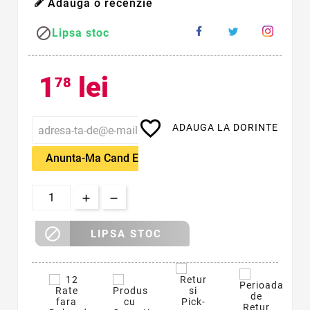
Adauga o recenzie

Lipsa stoc
1
lei
78
favorite_border
ADAUGA LA DORINTE
Anunta-Ma Cand Este Disponibil

LIPSA STOC