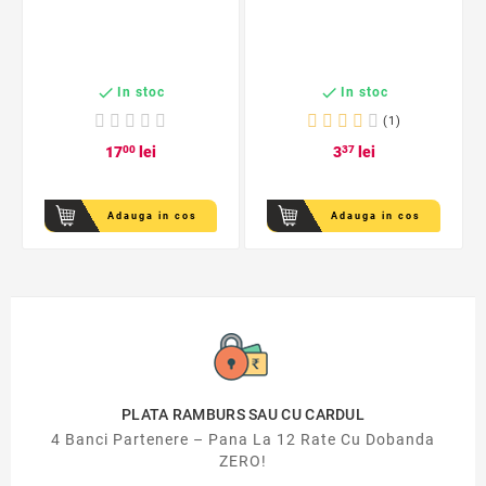


In stoc
In stoc
(1)
17
00
lei
3
37
lei
Adauga in cos
Adauga in cos
PLATA RAMBURS SAU CU CARDUL
4 Banci Partenere – Pana La 12 Rate Cu Dobanda
ZERO!