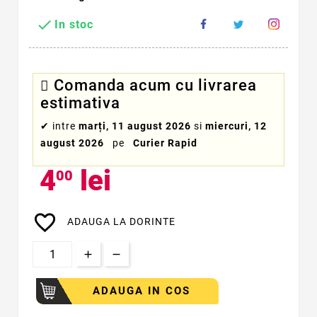

In stoc
Comanda acum cu livrarea
estimativa
✔
intre
marți, 11 august 2026
si
miercuri, 12
august 2026
pe
Curier Rapid
4
lei
00
favorite_border
ADAUGA LA DORINTE
ADAUGA IN COS