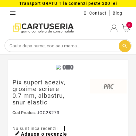
Transport GRATUIT la comenzi peste 300 lei
menu
Contact
Blog
0
search
Pix suport adeziv,
grosime scriere
0.7 mm, albastru,
snur elastic
Cod Produs:
JOC28273
Nu sunt inca recenzii
Adauga o recenzie