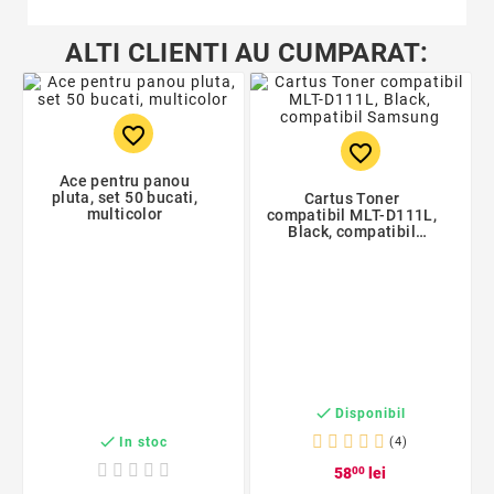
ALTI CLIENTI AU CUMPARAT:
favorite_border
favorite_border
Ace pentru panou
pluta, set 50 bucati,
Cartus Toner
multicolor
compatibil MLT-D111L,
Black, compatibil
Samsung

Disponibil

In stoc
(4)
58
00
lei