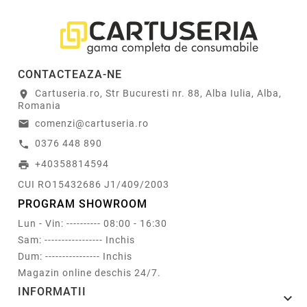
CONTACTEAZA-NE
Cartuseria.ro, Str Bucuresti nr. 88, Alba Iulia, Alba,
location_on
Romania
comenzi@cartuseria.ro
email
0376 448 890
call
+40358814594
print
CUI RO15432686 J1/409/2003
PROGRAM SHOWROOM
Lun - Vin: ---------- 08:00 - 16:30
Sam: ----------------- Inchis
Dum: ---------------- Inchis
Magazin online deschis 24/7.
INFORMATII
