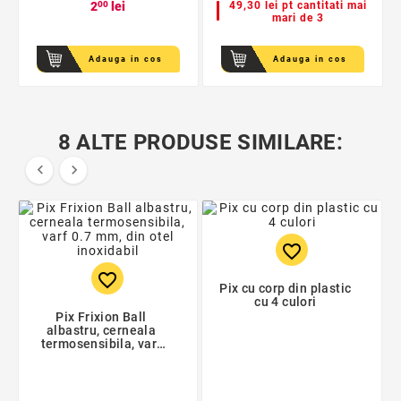
2
00
lei
49,30 lei pt cantitati mai
mari de 3
Adauga in cos
Adauga in cos
8 ALTE PRODUSE SIMILARE:


favorite_border
favorite_border
Pix cu corp din plastic
cu 4 culori
Pix Frixion Ball
albastru, cerneala
termosensibila, varf
0.7 mm, din otel
inoxidabil