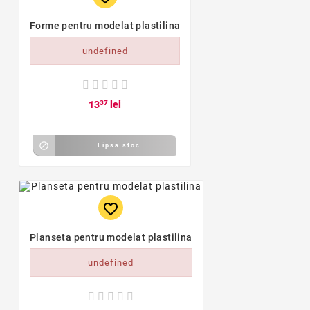
Forme pentru modelat plastilina
undefined
13
37
lei

Lipsa stoc
favorite_border
Planseta pentru modelat plastilina
undefined