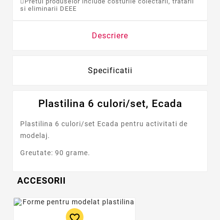
Pretul produselor include costurile colectarii, tratarii
si eliminarii DEEE
Descriere
Specificatii
Plastilina 6 culori/set, Ecada
Plastilina 6 culori/set Ecada pentru activitati de
modelaj.
Greutate: 90 grame.
ACCESORII
favorite_border