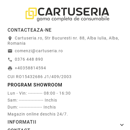
CONTACTEAZA-NE
Cartuseria.ro, Str Bucuresti nr. 88, Alba Iulia, Alba,
location_on
Romania
comenzi@cartuseria.ro
email
0376 448 890
call
+40358814594
print
CUI RO15432686 J1/409/2003
PROGRAM SHOWROOM
Lun - Vin: ---------- 08:00 - 16:30
Sam: ----------------- Inchis
Dum: ---------------- Inchis
Magazin online deschis 24/7.
INFORMATII
