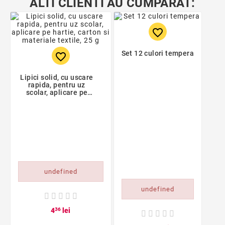
ALTI CLIENTI AU CUMPARAT:
favorite_border
Set 12 culori tempera
favorite_border
Lipici solid, cu uscare
rapida, pentru uz
scolar, aplicare pe
hartie, carton si
materiale textile, 25 g
undefined
undefined
4
36
lei