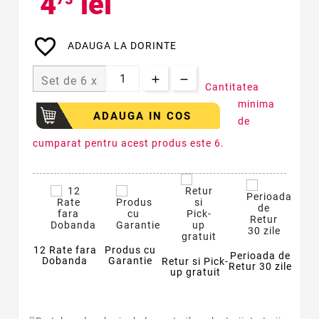
4
lei
favorite_border
ADAUGA LA DORINTE
Set de 6 x
Cantitatea
minima
ADAUGA IN COS
de
cumparat pentru acest produs este 6.
12 Rate fara
Produs cu
Perioada de
Dobanda
Garantie
Retur si Pick-
Retur 30 zile
up gratuit