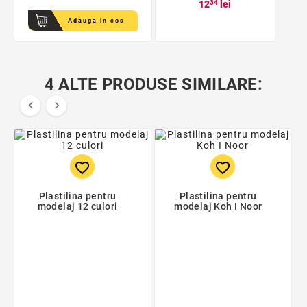
12
34
lei
Adauga in cos
4 ALTE PRODUSE SIMILARE:


favorite_border
favorite_border
Plastilina pentru
Plastilina pentru
modelaj 12 culori
modelaj Koh I Noor