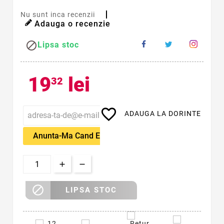
Nu sunt inca recenzii
Adauga o recenzie

Lipsa stoc
19
lei
32
favorite_border
ADAUGA LA DORINTE
Anunta-Ma Cand Este Disponibil

LIPSA STOC