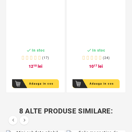


In stoc
In stoc
(17)
(24)
12
10
lei
10
17
lei
Adauga in cos
Adauga in cos
8 ALTE PRODUSE SIMILARE:

