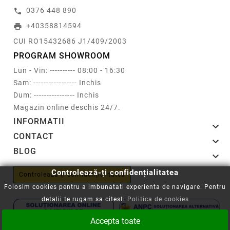
0376 448 890
call
+40358814594
print
CUI RO15432686 J1/409/2003
PROGRAM SHOWROOM
Lun - Vin: ---------- 08:00 - 16:30
Sam: ----------------- Inchis
Dum: ---------------- Inchis
Magazin online deschis 24/7.
INFORMATII

CONTACT

BLOG

Controlează-ți confidențialitatea
Controlează-ți confidențialitatea
Folosim cookies pentru a imbunatati experienta de navigare. Pentru
detalii te rugam sa citesti
Politica de cookies
Accepta toate