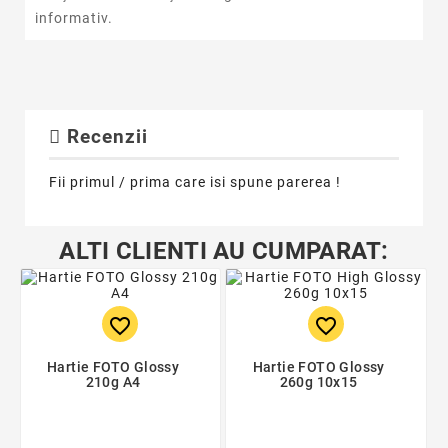
informativ.
Recenzii
Fii primul / prima care isi spune parerea !
ALTI CLIENTI AU CUMPARAT:
favorite_border
favorite_border
Hartie FOTO Glossy
Hartie FOTO Glossy
210g A4
260g 10x15