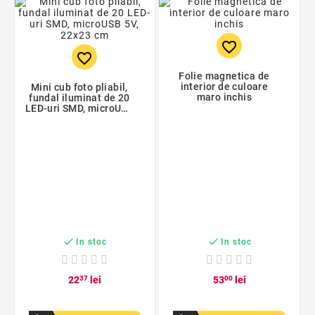
favorite_border
favorite_border
Folie magnetica de
interior de culoare
Mini cub foto pliabil,
maro inchis
fundal iluminat de 20
LED-uri SMD, microUSB
5V, 22x23 cm


In stoc
In stoc
22
37
lei
53
00
lei