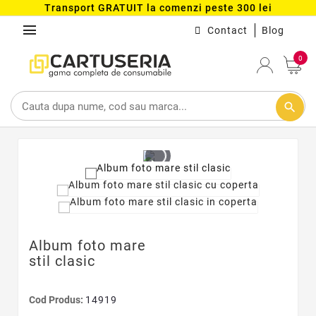
Transport GRATUIT la comenzi peste 300 lei
menu
Contact
Blog
0
search
Album foto mare
stil clasic
Cod Produs:
14919