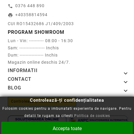
0376 448 890
call
+40358814594
print
CUI RO15432686 J1/409/2003
PROGRAM SHOWROOM
Lun - Vin: ---------- 08:00 - 16:30
Sam: ----------------- Inchis
Dum: ---------------- Inchis
Magazin online deschis 24/7.
INFORMATII

CONTACT

BLOG

Controlează-ți confidențialitatea
Controlează-ți confidențialitatea
Folosim cookies pentru a imbunatati experienta de navigare. Pentru
detalii te rugam sa citesti
Politica de cookies
Accepta toate