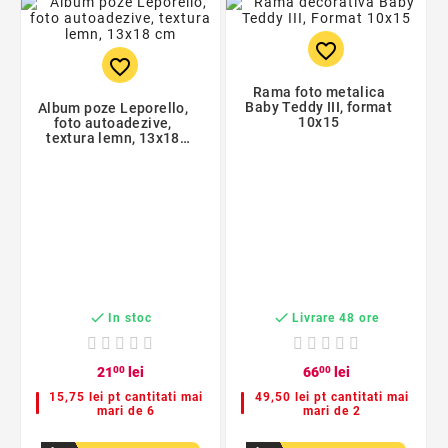
favorite_border
favorite_border
Rama foto metalica
Baby Teddy III, format
Album poze Leporello,
10x15
foto autoadezive,
textura lemn, 13x18
cm


In stoc
Livrare 48 ore
21
00
lei
66
00
lei
15,75 lei pt cantitati mai
49,50 lei pt cantitati mai
mari de 6
mari de 2