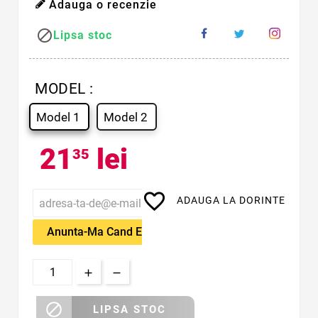
Adauga o recenzie

Lipsa stoc
MODEL :
Model 1
Model 2
21
lei
35
favorite_border
ADAUGA LA DORINTE
Anunta-Ma Cand Este Disponibil

LIPSA STOC