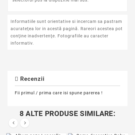
selectorul pus la dispozitie mai sus.
Informatiile sunt orientative si incercam sa pastram
acurateţea lor in acestă pagină. Rareori acestea pot
conţine inadvertenţe. Fotografiile au caracter
informativ.
Recenzii
Fii primul / prima care isi spune parerea !
8 ALTE PRODUSE SIMILARE:

