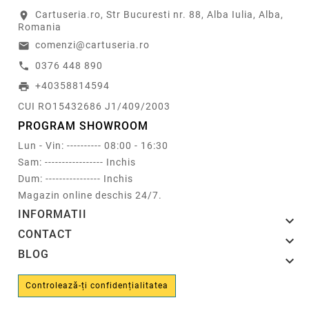
Cartuseria.ro, Str Bucuresti nr. 88, Alba Iulia, Alba,
location_on
Romania
comenzi@cartuseria.ro
email
0376 448 890
call
+40358814594
print
CUI RO15432686 J1/409/2003
PROGRAM SHOWROOM
Lun - Vin: ---------- 08:00 - 16:30
Sam: ----------------- Inchis
Dum: ---------------- Inchis
Magazin online deschis 24/7.
INFORMATII

CONTACT

BLOG

Controlează-ți confidențialitatea