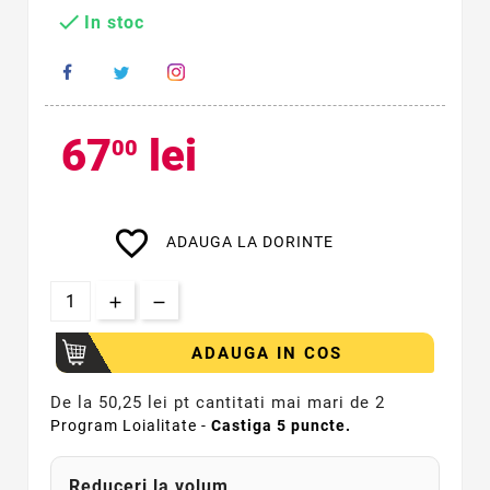

In stoc
67
lei
00
favorite_border
ADAUGA LA DORINTE
ADAUGA IN COS
De la
50,25 lei pt cantitati mai mari de 2
Program Loialitate -
Castiga
5
puncte.
Reduceri la volum