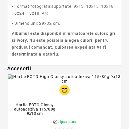
- Format fotografii suportate: 9x13, 10x15, 10x18,
10x24, 13x18, A4;
- Dimensiuni: 29x32 cm.
Albumul este disponibil in urmatoarele culori: gri
si ivory. Nu este posibila alegea culorii pentru
produsul comandat. Culoarea expediata va fi
determinata aleatoriu.
Accesorii
favorite_border
Hartie FOTO Glossy
autoadeziva 115/80g
9x13 cm

Lipsa stoc