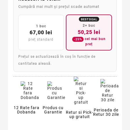
Cumpără mai mult și prețul scade automat
BEST DEAL
2+ buc
1 buc
50,25 lei
67,00 lei
cel mai bun
-25%
preț standard
preț
Prețul se actualizează în coș în funcție de
cantitatea aleasă.
12 Rate fara
Produs cu
Perioada de
Dobanda
Garantie
Retur si Pick-
Retur 30 zile
up gratuit