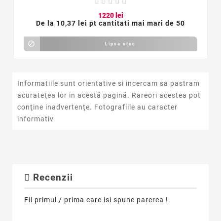
12
20
lei
De la
10,37 lei pt cantitati mai mari de 50

Lipsa stoc
Informatiile sunt orientative si incercam sa pastram
acurateţea lor in acestă pagină. Rareori acestea pot
conţine inadvertenţe. Fotografiile au caracter
informativ.
Recenzii
Fii primul / prima care isi spune parerea !