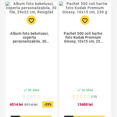
favorite_border
favorite_border
Album foto bebelusui,
Pachet 500 coli hartie
coperta
foto Kodak Premium
personalizabila, 30
Glossy, 10x15 cm, 230
file, 29x32
g
cm, prezinta mici
defectiuni la nivelul
copertii si cotorului


In stoc
In stoc
(13)
45
14
lei
69
14
lei
134
00
lei
-35%