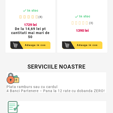

In stoc

In stoc
(8)
(3)
17
29
lei
De la
14,69 lei pt
13
90
lei
cantitati mai mari de
50
Adauga in cos
Adauga in cos
SERVICIILE NOASTRE
Plata ramburs sau cu cardul
4 Banci Partenere – Pana la 12 rate cu dobanda ZERO!