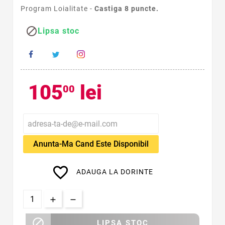
Program Loialitate -
Castiga
8
puncte.

Lipsa stoc
105
lei
00
Anunta-Ma Cand Este Disponibil
favorite_border
ADAUGA LA DORINTE

LIPSA STOC