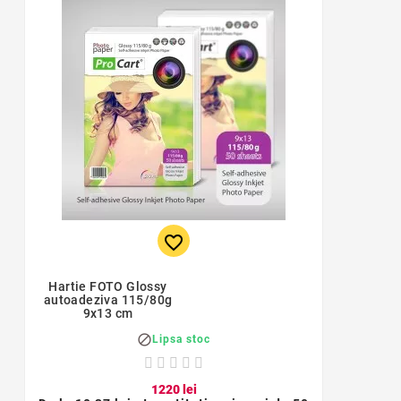
favorite_border
Hartie FOTO Glossy
autoadeziva 115/80g
9x13 cm

Lipsa stoc
12
20
lei