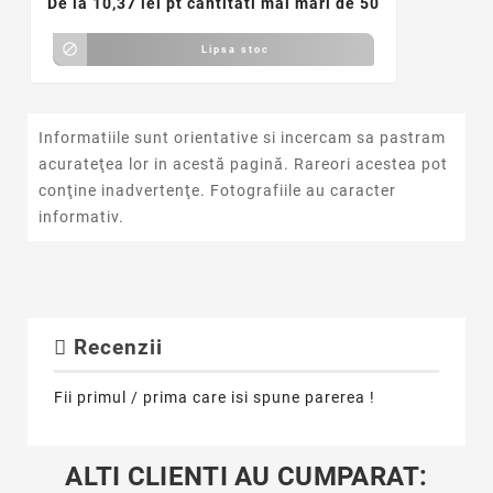
De la
10,37 lei pt cantitati mai mari de 50

Lipsa stoc
Informatiile sunt orientative si incercam sa pastram
acurateţea lor in acestă pagină. Rareori acestea pot
conţine inadvertenţe. Fotografiile au caracter
informativ.
Recenzii
Fii primul / prima care isi spune parerea !
ALTI CLIENTI AU CUMPARAT: