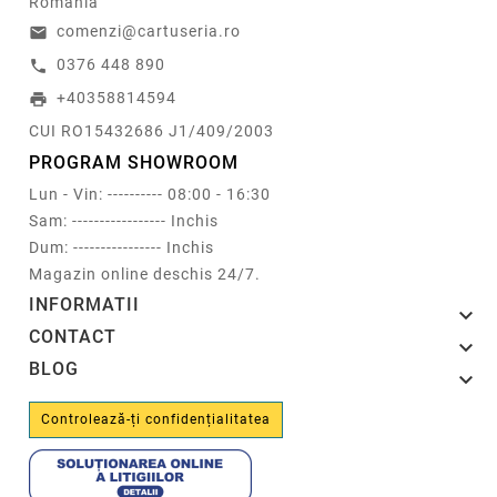
Romania
comenzi@cartuseria.ro
email
0376 448 890
call
+40358814594
print
CUI RO15432686 J1/409/2003
PROGRAM SHOWROOM
Lun - Vin: ---------- 08:00 - 16:30
Sam: ----------------- Inchis
Dum: ---------------- Inchis
Magazin online deschis 24/7.
INFORMATII

CONTACT

BLOG

Controlează-ți confidențialitatea