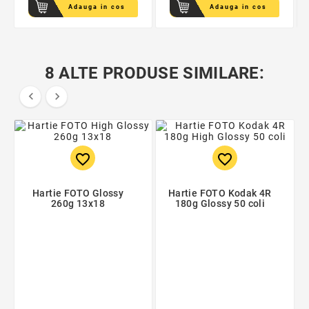
Adauga in cos
Adauga in cos
8 ALTE PRODUSE SIMILARE:


favorite_border
favorite_border
Hartie FOTO Glossy
Hartie FOTO Kodak 4R
260g 13x18
180g Glossy 50 coli