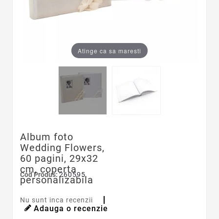
Atinge ca sa maresti
Album foto
Wedding Flowers,
60 pagini, 29x32
cm, coperta
Cod Produs:
260595
personalizabila
Nu sunt inca recenzii
Adauga o recenzie