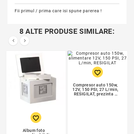
Fii primul / prima care isi spune parerea !
8 ALTE PRODUSE SIMILARE:


favorite_border
Compresor auto 150w,
12V, 150 PSI, 27 L/min,
RESIGILAT, prezinta o
crapatura
favorite_border
Album foto