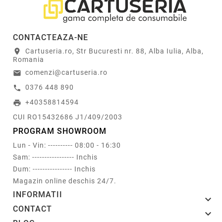
CONTACTEAZA-NE
Cartuseria.ro, Str Bucuresti nr. 88, Alba Iulia, Alba,
location_on
Romania
comenzi@cartuseria.ro
email
0376 448 890
call
+40358814594
print
CUI RO15432686 J1/409/2003
PROGRAM SHOWROOM
Lun - Vin: ---------- 08:00 - 16:30
Sam: ----------------- Inchis
Dum: ---------------- Inchis
Magazin online deschis 24/7.
INFORMATII

CONTACT
