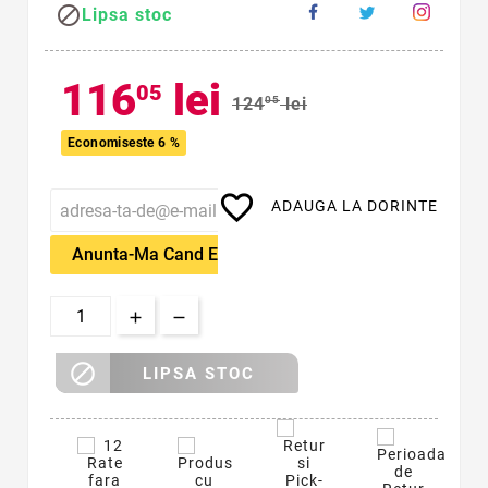

Lipsa stoc
116
lei
05
124
05
lei
Economiseste 6 %
favorite_border
ADAUGA LA DORINTE
Anunta-Ma Cand Este Disponibil

LIPSA STOC