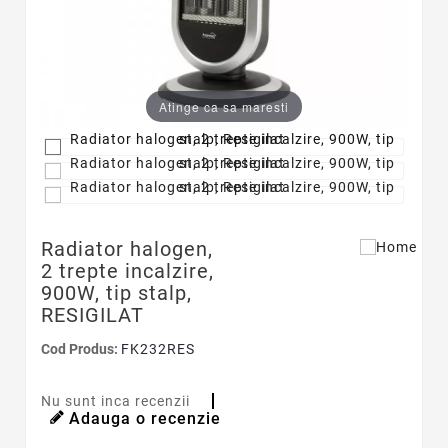
Atinge ca sa maresti
Radiator halogen,
2 trepte incalzire,
900W, tip stalp,
RESIGILAT
Cod Produs:
FK232RES
Nu sunt inca recenzii
Adauga o recenzie