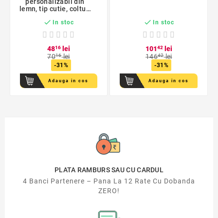
personalizabil din
lemn, tip cutie, colturi
deteriorate


In stoc
In stoc
48
16
lei
101
42
lei
70
16
lei
146
42
lei
-31%
-31%
Adauga in cos
Adauga in cos
PLATA RAMBURS SAU CU CARDUL
4 Banci Partenere – Pana La 12 Rate Cu Dobanda
ZERO!