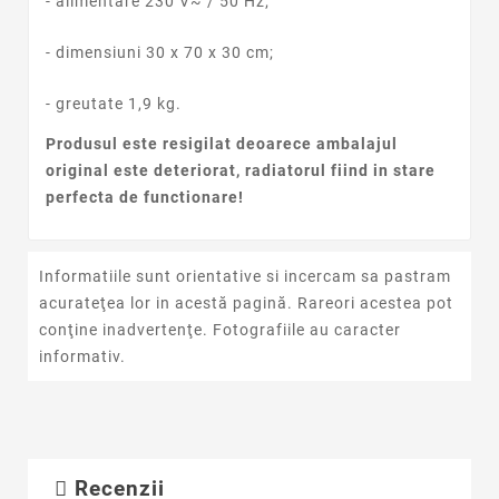
- alimentare 230 V~ / 50 Hz;
- dimensiuni 30 x 70 x 30 cm;
- greutate 1,9 kg.
Produsul este resigilat deoarece ambalajul
original este deteriorat, radiatorul fiind in stare
perfecta de functionare!
Informatiile sunt orientative si incercam sa pastram
acurateţea lor in acestă pagină. Rareori acestea pot
conţine inadvertenţe. Fotografiile au caracter
informativ.
Recenzii