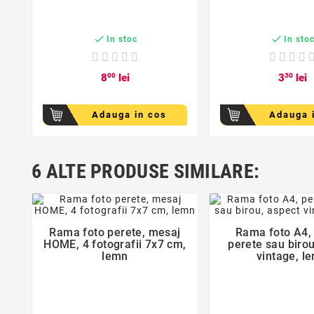


In stoc
In sto
8
00
lei
3
30
lei
Adauga in cos
Adauga 
6 ALTE PRODUSE SIMILARE:
favorite_border
favorite_bor
Rama foto perete, mesaj
Rama foto A4,


HOME, 4 fotografii 7x7 cm,
perete sau birou
lemn
vintage, l