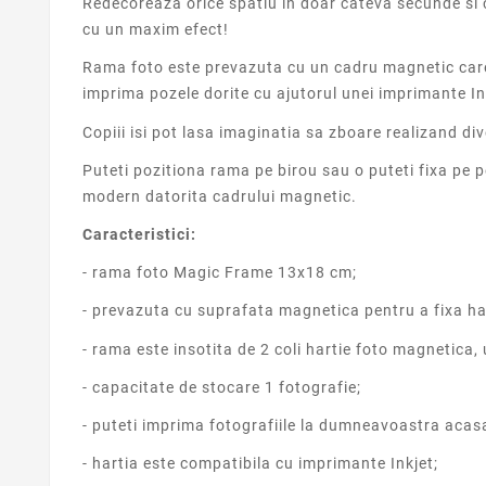
Redecoreaza orice spatiu in doar cateva secunde si c
cu un maxim efect!
Rama foto este prevazuta cu un cadru magnetic care f
imprima pozele dorite cu ajutorul unei imprimante In
Copiii isi pot lasa imaginatia sa zboare realizand di
Puteti pozitiona rama pe birou sau o puteti fixa pe 
modern datorita cadrului magnetic.
Caracteristici:
- rama foto Magic Frame 13x18 cm;
- prevazuta cu suprafata magnetica pentru a fixa ha
- rama este insotita de 2 coli hartie foto magnetica,
- capacitate de stocare 1 fotografie;
- puteti imprima fotografiile la dumneavoastra acas
- hartia este compatibila cu imprimante Inkjet;