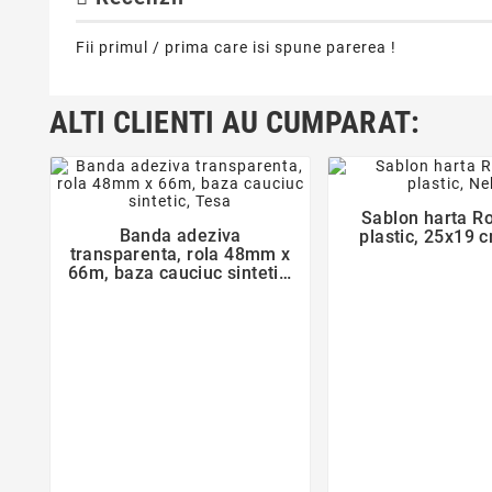
Fii primul / prima care isi spune parerea !
ALTI CLIENTI AU CUMPARAT:
favorite_bor
favorite_border
Sablon harta R

Banda adeziva
plastic, 25x19 

transparenta, rola 48mm x
66m, baza cauciuc sintetic,
Tesa