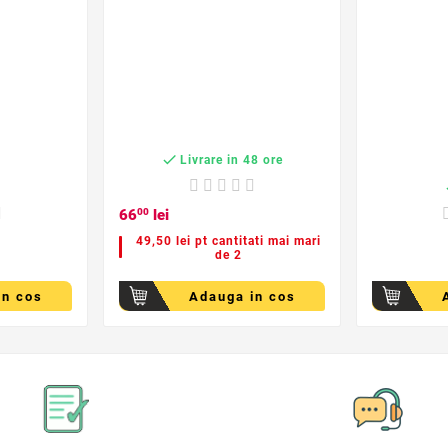

Livrare in 48 ore
c
66
00
lei
49,50 lei pt cantitati mai mari
de 2
in cos
Adauga in cos