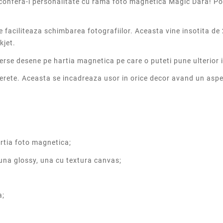
onfera-i personalitate cu rama foto magnetica Magic Dara! Poti 
aciliteaza schimbarea fotografiilor. Aceasta vine insotita de 2
kjet.
verse desene pe hartia magnetica pe care o puteti pune ulterior 
perete. Aceasta se incadreaza usor in orice decor avand un aspe
rtia foto magnetica;
 una glossy, una cu textura canvas;
a;