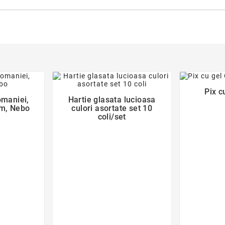
der
favorite_border
Pix c
omaniei,
Hartie glasata lucioasa

cm, Nebo
culori asortate set 10
coli/set