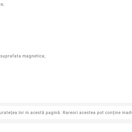
ca;
de suprafata magnetica;
urateţea lor in acestă pagină. Rareori acestea pot conţine inadv