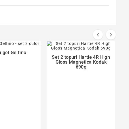


favorite_border
favorite_border
u gel Gelfino

Set 2 topuri Hartie 4R High

Gloss Magnetica Kodak
690g