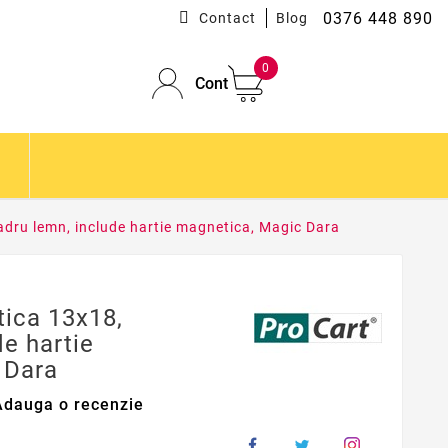
0376 448 890
Contact
Blog
0
Cont
dru lemn, include hartie magnetica, Magic Dara
ica 13x18,
de hartie
 Dara
Adauga o recenzie
8