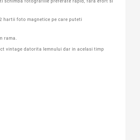
schimba fotografiile preferate rapid, fara efort si
 hartii foto magnetice pe care puteti
in rama.
ct vintage datorita lemnului dar in acelasi timp