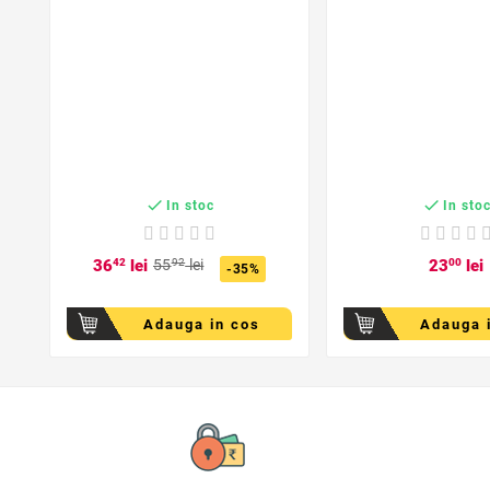


In stoc
In sto
36
42
lei
55
92
lei
23
00
lei
-35%
Adauga in cos
Adauga 