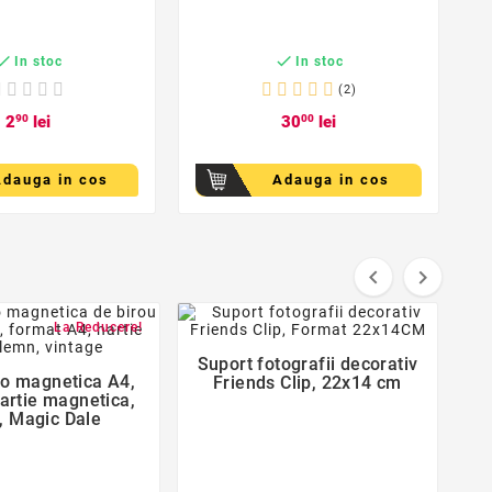


In stoc
In stoc
1
(2)
2
90
lei
30
00
lei
Adauga in cos
Adauga in cos


favorite_border
favorite_border
La Reducere!
Suport fotografii decorativ

o magnetica A4,
Friends Clip, 22x14 cm

hartie magnetica,
, Magic Dale