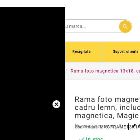
search
ri stoc
Reduceri
Resigilate
Suport clienti
online
Rame foto vintage
Rama foto magnetica 13x18, ca
Rama foto magnet
cadru lemn, inclu
magnetica, Magic
Nu sunt inca recenzii
Cod Produs:
MAGFRAME13X1

In stoc