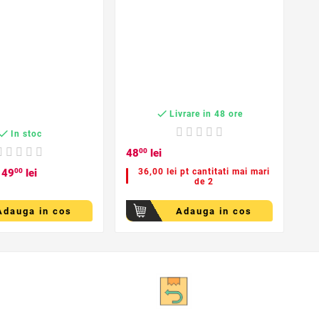
pe
7

Livrare in 48 ore

In stoc
48
00
lei
19
49
00
lei
36,00 lei pt cantitati mai mari
de 2
Adauga in cos
Adauga in cos