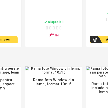
c

Disponibil
3
28
lei
in cos
der
favorite_border
 pentru
Rama foto Window din

Rama fot
, aspect
lemn, format 10x15
include 
emn
lemn