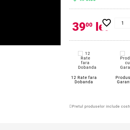
favorite_border
39
lei
00
12 Rate fara
Produs
Dobanda
Garan
Pretul produselor include costur