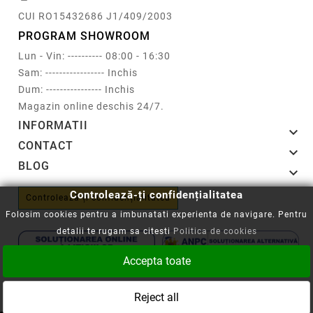
CUI RO15432686 J1/409/2003
PROGRAM SHOWROOM
Lun - Vin: ---------- 08:00 - 16:30
Sam: ----------------- Inchis
Dum: ---------------- Inchis
Magazin online deschis 24/7.
INFORMATII

CONTACT

BLOG

Controlează-ți confidențialitatea
Controlează-ți confidențialitatea
Folosim cookies pentru a imbunatati experienta de navigare. Pentru
detalii te rugam sa citesti
Politica de cookies
Accepta toate
Copyright © 2008-2026 - Cartuseria.ro
Reject all
ANPC
||
Politica SOL