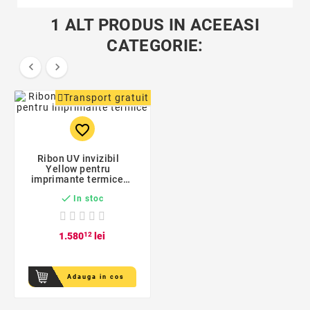
1 ALT PRODUS IN ACEEASI
CATEGORIE:


Transport gratuit
favorite_border
Ribon UV invizibil
Yellow pentru
imprimante termice,
latime 110 mm,

In stoc
diametru 25 mm
1.580
12
lei
Adauga in cos