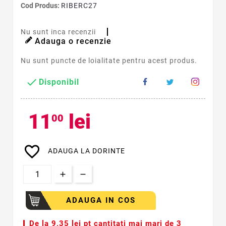
Cod Produs:
RIBERC27
Nu sunt inca recenzii
Adauga o recenzie
Nu sunt puncte de loialitate pentru acest produs.

Disponibil
11
lei
00
favorite_border
ADAUGA LA DORINTE
ADAUGA IN COS
De la
9,35 lei pt cantitati mai mari de 3