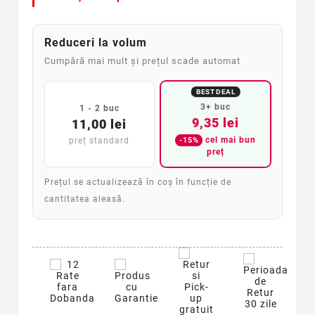
Reduceri la volum
Cumpără mai mult și prețul scade automat
BEST DEAL
3+ buc
1 - 2 buc
9,35 lei
11,00 lei
cel mai bun
-15%
preț standard
preț
Prețul se actualizează în coș în funcție de
cantitatea aleasă.