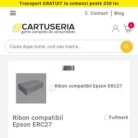
Transport GRATUIT la comenzi peste 250 lei
menu
Contact
Blog
0
search
Ribon compatibil
Epson ERC27