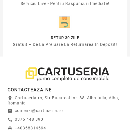
Serviciu Live - Pentru Raspunsuri Imediate!
RETUR 30 ZILE
Gratuit – De La Preluare La Returnarea In Depozit!
CONTACTEAZA-NE
Cartuseria.ro, Str Bucuresti nr. 88, Alba Iulia, Alba,
location_on
Romania
comenzi@cartuseria.ro
email
0376 448 890
call
+40358814594
print