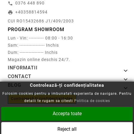
0376 448 890
call
+40358814594
print
CUI RO15432686 J1/409/2003
PROGRAM SHOWROOM
Lun - Vin: ---------- 08:00 - 16:30
Sam: ----------------- Inchis
Dum: ---------------- Inchis
Magazin online deschis 24/7.
INFORMATII

CONTACT

BLOG
Controlează-ți confidențialitatea

Folosim cookies pentru a imbunatati experienta de navigare. Pentru
Controlează-ți confidențialitatea
detalii te rugam sa citesti
Politica de cookies
Accepta toate
Reject all
Copyright © 2008-2026 - Cartuseria.ro