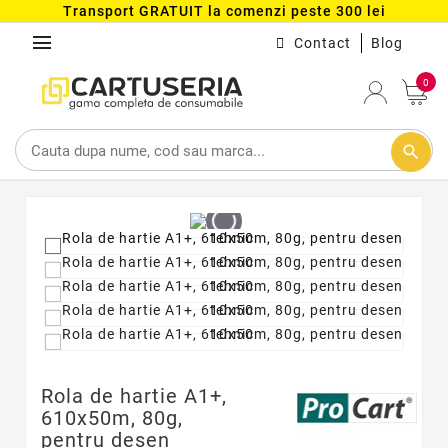
Transport GRATUIT la comenzi peste 300 lei
menu
Contact
Blog
0
search
Rola de hartie A1+,
610x50m, 80g,
pentru desen