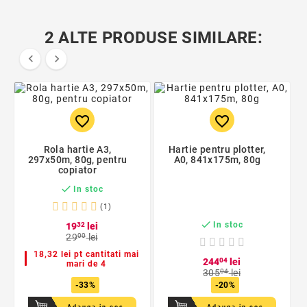
2 ALTE PRODUSE SIMILARE:


favorite_border
favorite_border
Rola hartie A3,
Hartie pentru plotter,
297x50m, 80g, pentru
A0, 841x175m, 80g
copiator

In stoc
(1)

In stoc
19
32
lei
29
00
lei
18,32 lei pt cantitati mai
244
04
lei
mari de 4
305
04
lei
-33%
-20%
Adauga in cos
Adauga in cos