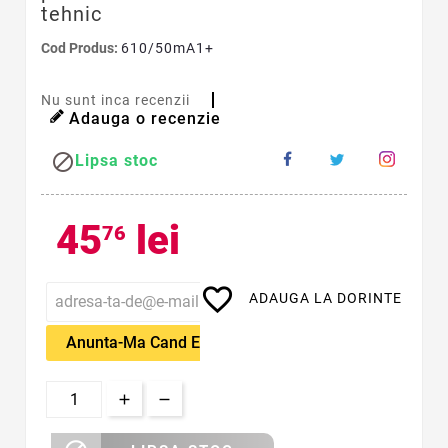
tehnic
Cod Produs:
610/50mA1+
Nu sunt inca recenzii
Adauga o recenzie

Lipsa stoc
45
lei
76
favorite_border
ADAUGA LA DORINTE
Anunta-Ma Cand Este Disponibil