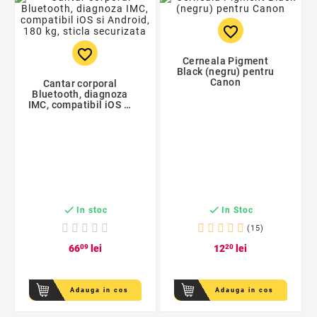
favorite_border
favorite_border
Cerneala Pigment
Black (negru) pentru
Canon
Cantar corporal
Bluetooth, diagnoza
IMC, compatibil iOS si
Android, 180 kg, sticla
securizata


In stoc
In Stoc
(15)
66
09
lei
12
20
lei
Adauga in cos
Adauga in cos